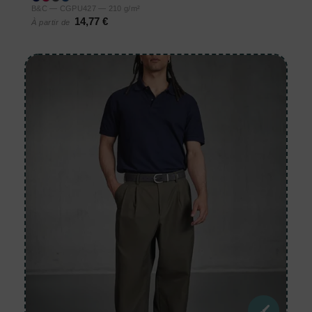
B&C — CGPU427 — 210 g/m²
14,77 €
À partir de