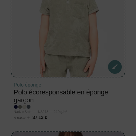
Polo éponge
Polo écoresponsable en éponge
garçon
Native Spirit — NS218 — 210 g/m²
37,13 €
À partir de