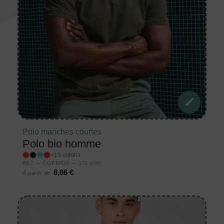
Polo manches courtes
Polo bio homme
+19 coloris
B&C — CGPM430 — 170 g/m²
8,86 €
À partir de