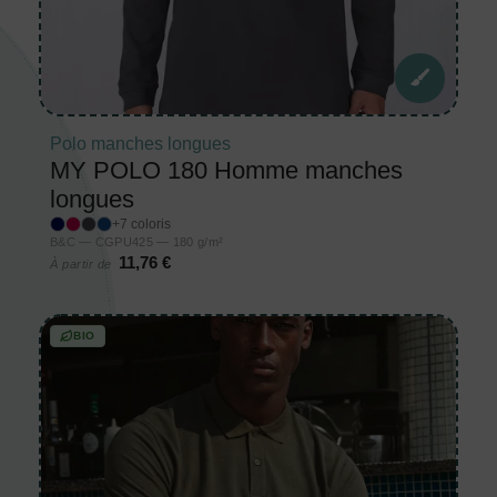
Polo manches longues
MY POLO 180 Homme manches
longues
+7 coloris
B&C — CGPU425 — 180 g/m²
11,76 €
À partir de
BIO