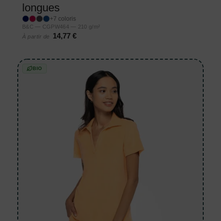
longues
+7 coloris
B&C — CGPW464 — 210 g/m²
14,77 €
À partir de
BIO