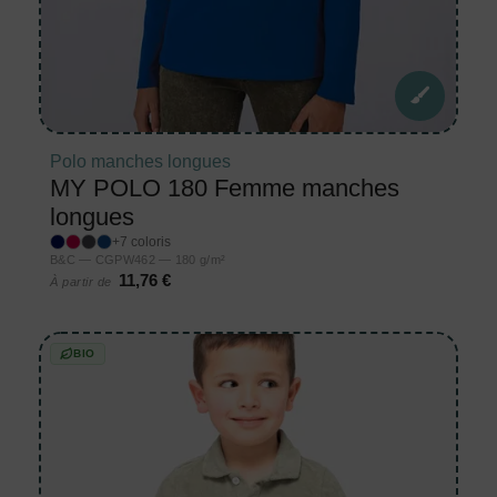
Polo manches longues
MY POLO 180 Femme manches
longues
+7 coloris
B&C — CGPW462 — 180 g/m²
11,76 €
À partir de
BIO