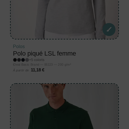
Polos
Polo piqué LSL femme
+5 coloris
iDeal Basic Brand — IB223 — 200 g/m²
11,18 €
À partir de