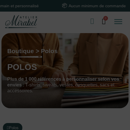
alisé
Aucun minimum de commande
T
Boutique > Polos
POLOS
Plus de 1 000 références à personnaliser selon vos
envies
: T-shirts, sweats, vestes, casquettes, sacs et
accessoires.
Polos