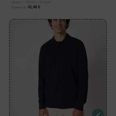
Spasso — SP229 — 210 g/m²
41,46 €
À partir de