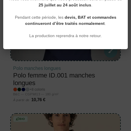
25 juillet au 24 août inclus
.
Pendant cette période, les
devis, BAT et commandes
continueront d’être traités normalement
.
La production reprendra à notre retour.
Polo manches longues
Polo femme ID.001 manches
longues
+8 coloris
B&C — CGPWI13 — 180 g/m²
10,76 €
À partir de
BIO