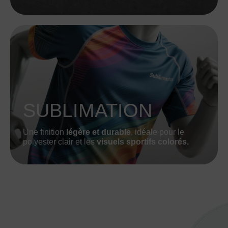
SUBLIMATION
Une finition
légère et durable
, idéale pour le
polyester clair et les
visuels sportifs colorés.