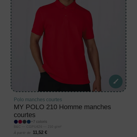
Polo manches courtes
MY POLO 210 Homme manches
courtes
+7 coloris
B&C — CGPU426 — 210 g/m²
11,52 €
À partir de