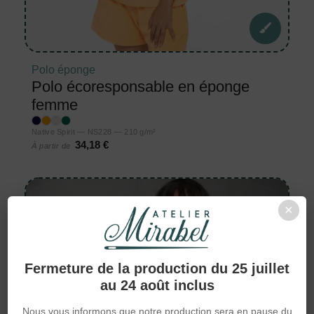
Polo éponge
Polo écoresponsable en éponge
femme
Native Spirit — NS228 — 210 g/m²
34,18 €
À partir de
×
Fermeture de la production du 25 juillet
au 24 août inclus
Nous vous informons que notre production sera en pause du