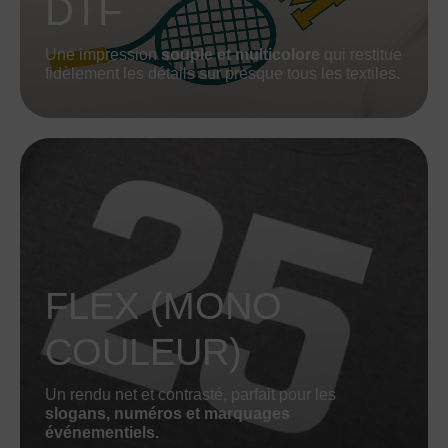
DTF
Une impression
souple et multicolore
qui restitue
fidèlement les détails sur presque tous les textiles.
FLEX (MONO
COULEUR)
Un rendu net et contrasté, parfait pour les
slogans, numéros et marquages
événementiels.