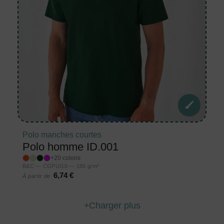
Polo manches courtes
Polo homme ID.001
+20 coloris
B&C — CGPUI10 — 180 g/m²
6,74 €
À partir de
Charger plus