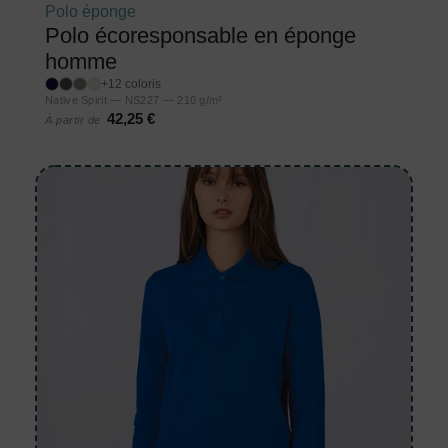
Polo éponge
Polo écoresponsable en éponge
homme
+12 coloris
Native Spirit — NS227 — 210 g/m²
42,25 €
À partir de