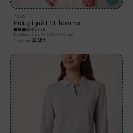
Polos
Polo piqué LSL homme
+5 coloris
iDeal Basic Brand — IB222 — 200 g/m²
11,18 €
À partir de