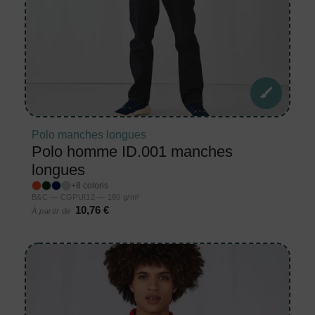
Polo manches longues
Polo homme ID.001 manches
longues
+8 coloris
B&C — CGPUI12 — 180 g/m²
10,76 €
À partir de