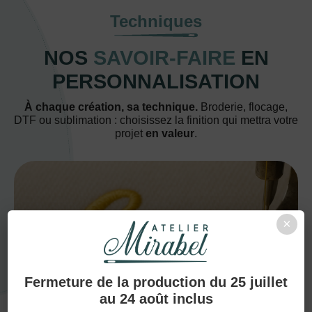
Techniques
NOS
SAVOIR-FAIRE
EN
PERSONNALISATION
À chaque création, sa technique.
Broderie, flocage,
DTF ou sublimation : choisissez la finition qui mettra votre
projet
en valeur
.
×
BRODERIE
Fermeture de la production du 25 juillet
au 24 août inclus
Grâce à ses fils de qualité et à sa
finesse