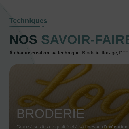
Techniques
NOS
SAVOIR-FAIR
À chaque création, sa technique.
Broderie, flocage, DTF o
BRODERIE
Grâce à ses fils de qualité et à sa
finesse d’exécution