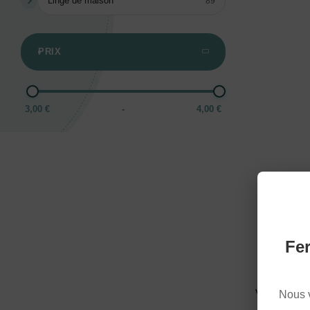
Linge de maison
89
PRIX
3,00 €
-
4,00 €
Fer
UN
Vous ne tro
Nous 
sur