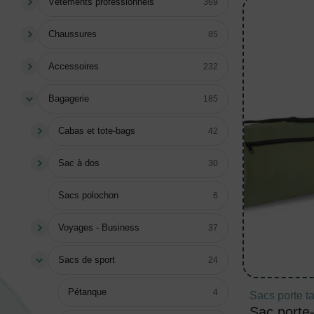
Vêtements professionnels
369
Chaussures
85
Accessoires
232
Bagagerie
185
Cabas et tote-bags
42
Sac à dos
30
Sacs polochon
6
Voyages - Business
37
Sacs de sport
24
Pétanque
4
Sacs porte t
Sac porte-