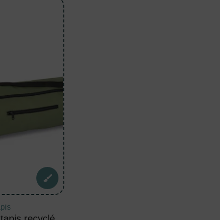
apis
tapis recyclé