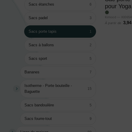
Sacs étanches
6
pour Yoga
Kimood — KI0654
Sacs padel
3
3,94
À partir de
Sacs porte tapis
1
Sacs à ballons
2
Sacs sport
5
Bananes
7
Isotherme - Porte bouteille -
15
Baguette
Sacs bandouilère
5
Sacs fourre-tout
9