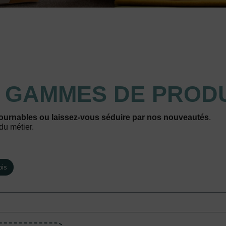
S
GAMMES DE PRODU
ournables ou laissez-vous séduire par nos nouveautés
.
du métier.
pis