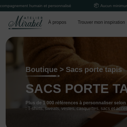
nt humain et personnalisé
Aucun minimum de comma
À propos
Trouver mon inspiration
Boutique > Sacs porte tapis
SACS PORTE TA
Plus de 1 000 références à personnaliser selon
: T-shirts, sweats, vestes, casquettes, sacs et acce