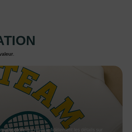
ATION
valeur
.
 multicolore
qui restitue fidèlement les détails sur