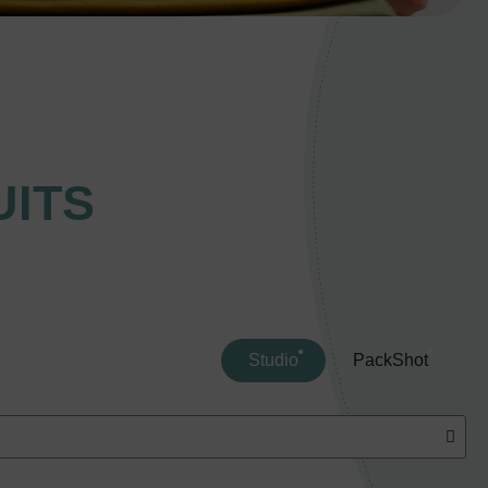
ITS
Studio
PackShot