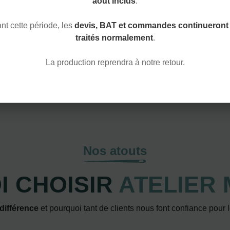
août inclus
.
t cette période, les
devis, BAT et commandes continueront 
NOUS CONTACTER
traités normalement
.
La production reprendra à notre retour.
Nos atouts
 CHOISIR
ATELIER 
 différence
et pourquoi tant de clients nous font confiance pour 