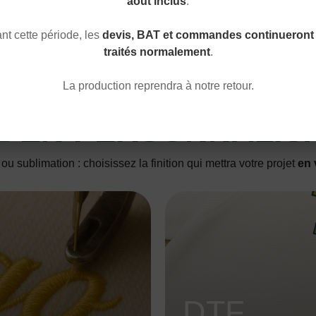
août inclus
.
t cette période, les
devis, BAT et commandes continueront 
traités normalement
.
La production reprendra à notre retour.
E
EN PERSONNALIS
u sublimation : choisissez la finition qui mettra votre projet
en 
DTF