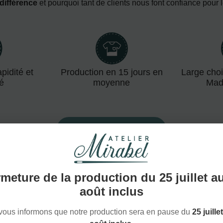
 différence
et pourquoi tant de clients nous font confiance pour 
pidité et
Production en 15 jours en
Large choi
té
moyenne
Mad
NOUS DÉCOUVRIR
meture de la production du 25 juillet a
août inclus
vous informons que notre production sera en pause du
25 juille