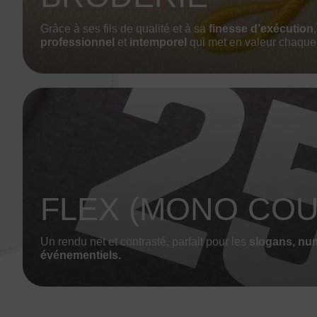
Grâce à ses fils de qualité et à sa
finesse d’exécution
professionnel
et
intemporel
qui met en valeur chaque 
FLEX (MONO COU
Un rendu net et contrasté, parfait pour les
slogans, nu
événementiels.