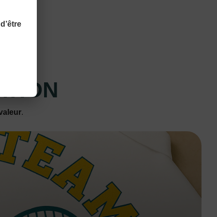
d’être
ATION
valeur
.