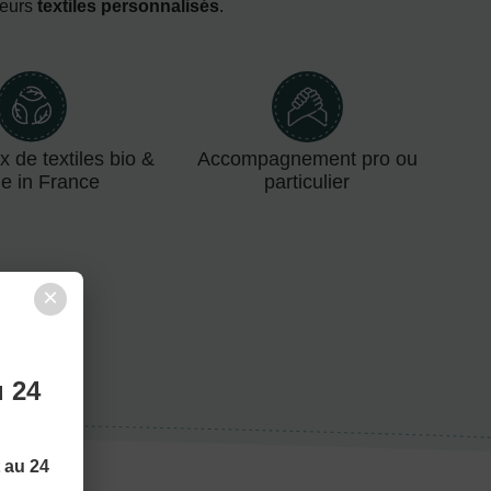
leurs
textiles personnalisés
.
x de textiles bio &
Accompagnement pro ou
e in France
particulier
×
u 24
t au 24