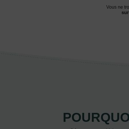
Vous ne tro
sur
POURQUOI