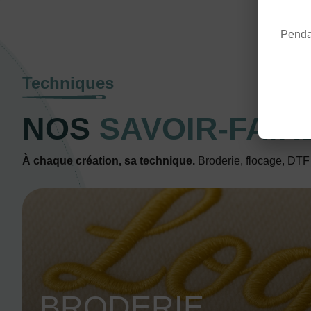
Pendan
Techniques
NOS
SAVOIR-FAIR
À chaque création, sa technique.
Broderie, flocage, DTF o
BRODERIE