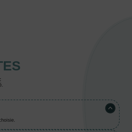
TES
:
é.
hoisie.