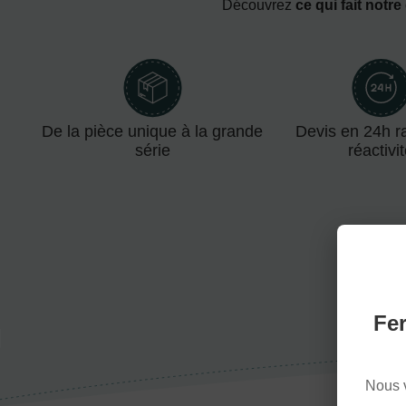
Découvrez
ce qui fait notre
De la pièce unique à la grande
Devis en 24h ra
série
réactivi
Fer
Nous 