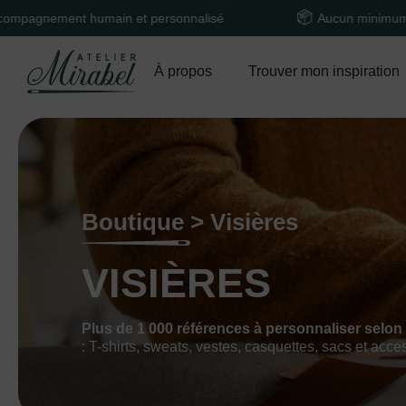
umain et personnalisé
Aucun minimum de commande
À propos
Trouver mon inspiration
Boutique > Visières
VISIÈRES
Plus de 1 000 références à personnaliser selon
: T-shirts, sweats, vestes, casquettes, sacs et acce