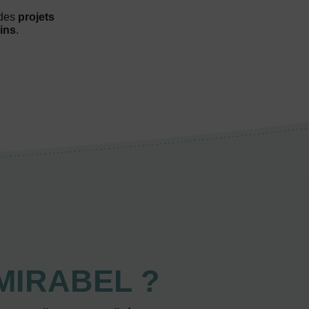
 des
projets
ins
.
MIRABEL ?