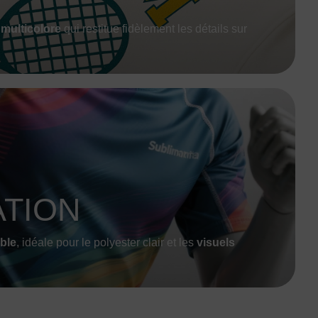
 multicolore
qui restitue fidèlement les détails sur
ATION
ble
, idéale pour le polyester clair et les
visuels