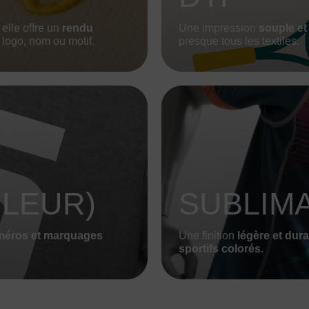
, elle offre un
rendu
Une impression
souple et
logo, nom ou motif.
presque tous les textiles.
LEUR)
SUBLIM
méros et marquages
Une finition
légère et dura
sportifs colorés.