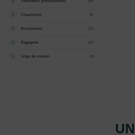
Vêtements professionnels
369
Chaussures
85
Accessoires
232
Bagagerie
185
Linge de maison
89
UN