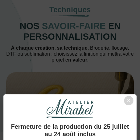
Techniques
NOS
SAVOIR-FAIRE
EN
PERSONNALISATION
À chaque création, sa technique.
Broderie, flocage,
DTF ou sublimation : choisissez la finition qui mettra votre
projet
en valeur
.
×
BRODERIE
Fermeture de la production du 25 juillet
au 24 août inclus
Grâce à ses fils de qualité et à sa
finesse