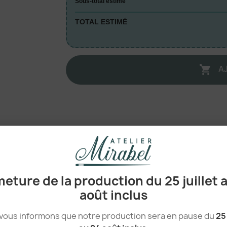
Sous-total estimé
TOTAL ESTIMÉ
A

100% Coton
100% Coton
eture de la production du 25 juillet 
août inclus
Unisexe
Casquette
vous informons que notre production sera en pause du
25 