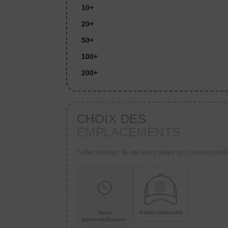
10+
20+
50+
100+
200+
CHOIX DES
EMPLACEMENTS
Sélectionnez
la ou les zones
qui corresponden
Sans
Avant casquette
personnalisation