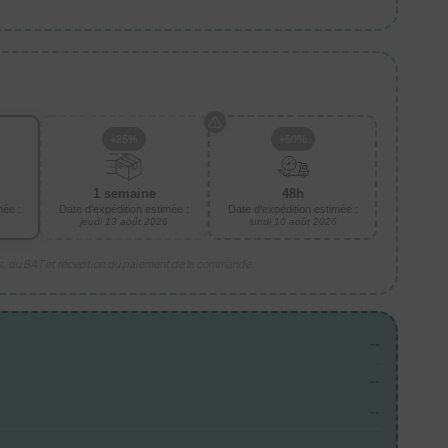
+25%
+50%
1 semaine
48h
mée :
Date d'expédition estimée :
Date d'expédition estimée :
jeudi 13 août 2026
lundi 10 août 2026
is, du BAT et réception du paiement de la commande.
--
--
--