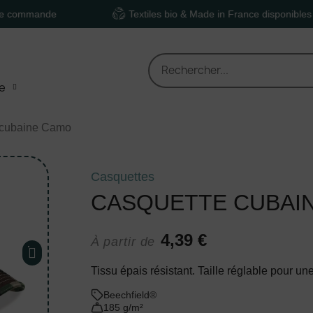
de
Textiles bio & Made in France disponibles
e
 cubaine Camo
Casquettes
CASQUETTE CUBAI
4,39 €
À partir de
Tissu épais résistant. Taille réglable pour un
Beechfield®
185 g/m²