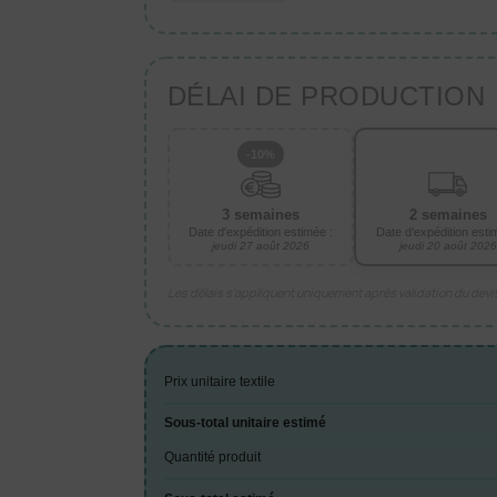
DÉLAI DE PRODUCTION
-10%
3 semaines
2 semaines
Date d'expédition estimée :
Date d'expédition esti
jeudi 27 août 2026
jeudi 20 août 2026
Les délais s’appliquent uniquement après validation du dev
Prix unitaire textile
Sous-total unitaire estimé
Quantité produit