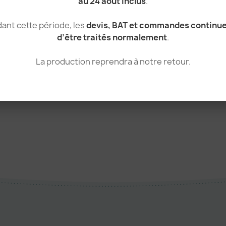
au 24 août inclus
.
tear_away
57 g
ant cette période, les
devis, BAT et commandes continu
d’être traités normalement
.
185 g/m²
Chine
La production reprendra à notre retour.
Auto-Agrippante