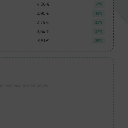
4,06 €
-7%
3,90 €
-11%
3,74 €
-15%
3,64 €
-17%
3,51 €
-20%
t le mieux à votre projet.