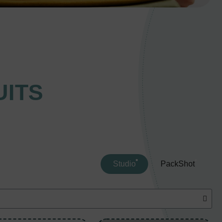
ITS
Studio
PackShot