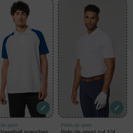
 de sport
Polos de sport
 baseball manches
Polo de sport col 1/4