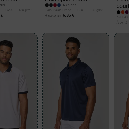
cour
oris
+6 coloris
d — IB200 — 130 g/m²
iDeal Basic Brand — IB201 — 130 g/m²
 €
6,35 €
À partir de
Kariban
À partir