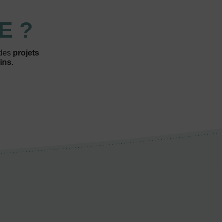
E ?
 des
projets
ins
.