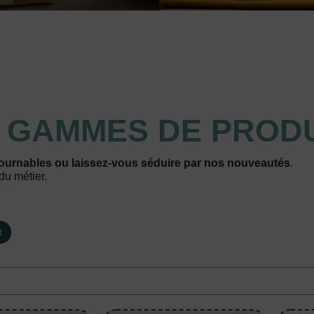
S
GAMMES DE PRODU
ournables ou laissez-vous séduire par nos nouveautés
.
du métier.
t