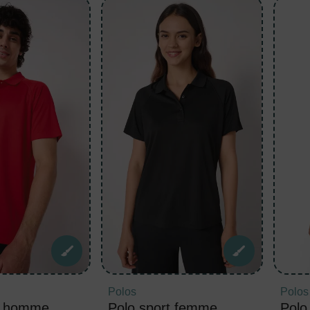
Polos
Polos
t homme
Polo sport femme
Polo