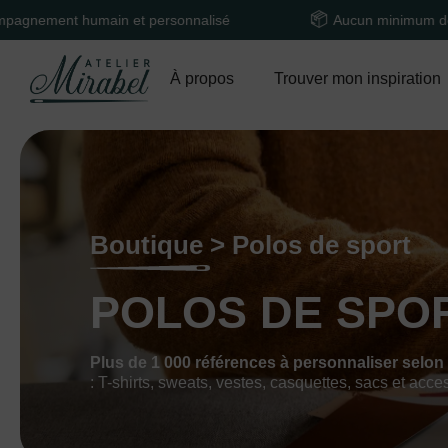
 humain et personnalisé
Aucun minimum de comman
À propos
Trouver mon inspiration
Boutique > Polos de sport
POLOS DE SPO
Plus de 1 000 références à personnaliser selon
: T-shirts, sweats, vestes, casquettes, sacs et acce