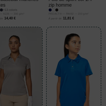
tes
zip homme
+13 coloris
 — K226 — 200 g/m²
PROACT® — PA492 — 150 g/m²
14,40 €
11,81 €
 de
À partir de