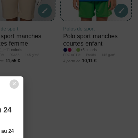
 de sport
Polos de sport
 sport manches
Polo sport manches
tes femme
courtes enfant
+11 coloris
+5 coloris
® — PA483 — 145 g/m²
PROACT® — PA484 — 145 g/m²
11,55 €
10,11 €
 de
À partir de
×
u 24
t au 24