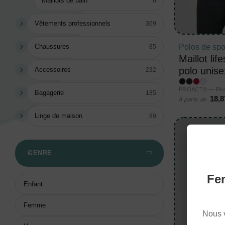
Maillots de bain
6
Vêtements professionnels
369
Chaussures
Polos de spo
85
Maillot lif
polo unis
Accessoires
232
PROACT® — PA49
Bagagerie
185
18,8
À partir de
Linge de maison
89
GENRE
Fer
Enfant
Femme
Nous 