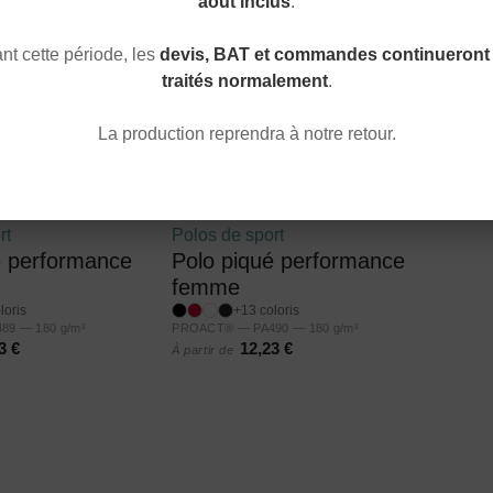
août inclus
.
t cette période, les
devis, BAT et commandes continueront 
traités normalement
.
La production reprendra à notre retour.
rt
Polos de sport
é performance
Polo piqué performance
femme
loris
+13 coloris
9 — 180 g/m²
PROACT® — PA490 — 180 g/m²
3 €
12,23 €
À partir de