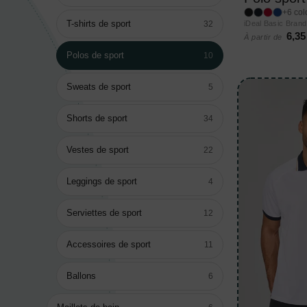
+6 col
T-shirts de sport
32
iDeal Basic Bran
6,35
À partir de
Polos de sport
10
Sweats de sport
5
Shorts de sport
34
Vestes de sport
22
Leggings de sport
4
Serviettes de sport
12
Accessoires de sport
11
Ballons
6