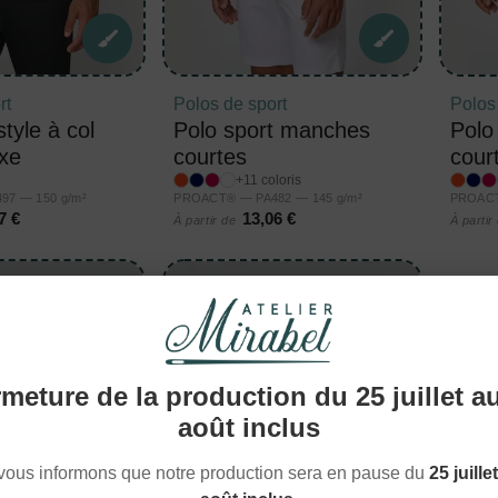
rt
Polos de sport
Polos
estyle à col
Polo sport manches
Polo
exe
courtes
cour
+11 coloris
7 — 150 g/m²
PROACT® — PA482 — 145 g/m²
PROACT
7 €
13,06 €
À partir de
À partir
meture de la production du 25 juillet a
août inclus
vous informons que notre production sera en pause du
25 juille