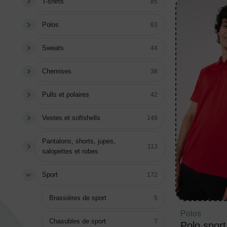
T-shirts
85
Polos
63
Sweats
44
Chemises
38
Pulls et polaires
42
Vestes et softshells
149
Pantalons, shorts, jupes,
113
salopettes et robes
Sport
172
Brassières de sport
5
Polos
Chasubles de sport
7
Polo spor