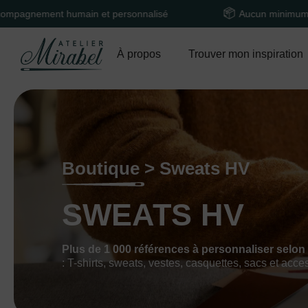
t humain et personnalisé
Aucun minimum de comman
À propos
Trouver mon inspiration
Boutique > Sweats HV
SWEATS HV
Plus de 1 000 références à personnaliser selon
: T-shirts, sweats, vestes, casquettes, sacs et acce