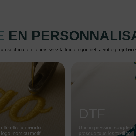
E
EN PERSONNALIS
u sublimation : choisissez la finition qui mettra votre projet
en 
DTF
, elle offre un
rendu
Une impression
souple et
logo, nom ou motif.
presque tous les textiles.