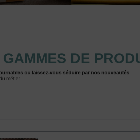
S
GAMMES DE PRODU
ournables ou laissez-vous séduire par nos nouveautés
.
du métier.