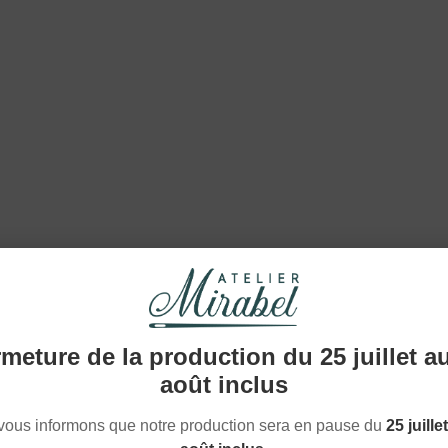
Demande sur-mesure
 BESOIN
SPÉCIFIQU
meture de la production du 25 juillet a
août inclus
uvez pas le produit qu’il vous faut ? Nous réalisons également
 mesure
. Contactez notre équipe pour
échanger sur vos beso
vous informons que notre production sera en pause du
25 juille