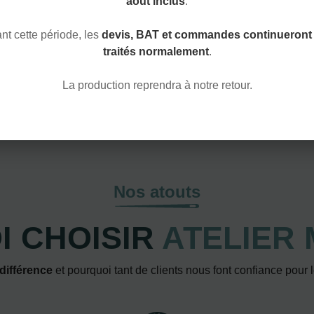
août inclus
.
NOUS CONTACTER
t cette période, les
devis, BAT et commandes continueront 
traités normalement
.
La production reprendra à notre retour.
Nos atouts
 CHOISIR
ATELIER 
 différence
et pourquoi tant de clients nous font confiance pour 