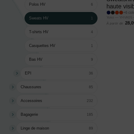
Polos HV
6
haute visib
+6 col
Yoko — YHVK05 
Sweats HV
1
28,0
À partir de
T-shirts HV
4
Casquettes HV
1
Bas HV
9
EPI
36
Chaussures
85
Accessoires
232
Bagagerie
185
Linge de maison
89