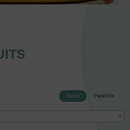
ITS
Studio
PackShot