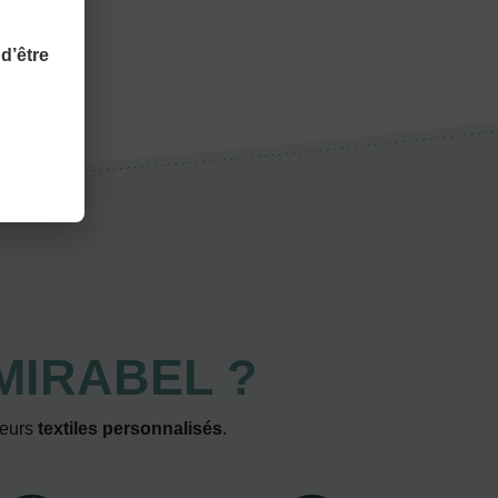
d’être
MIRABEL ?
leurs
textiles personnalisés
.