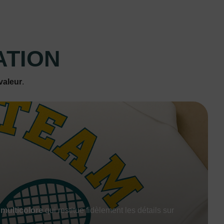
ATION
valeur
.
 multicolore
qui restitue fidèlement les détails sur