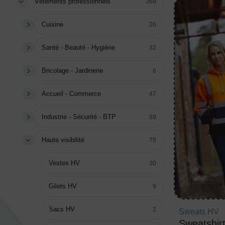
Vêtements professionnels
369
Cuisine
26
Santé - Beauté - Hygiène
32
Bricolage - Jardinerie
8
Accueil - Commerce
47
Industrie - Sécurité - BTP
99
Haute visibilité
78
Vestes HV
30
Gilets HV
9
Sacs HV
2
Sweats HV
Sweatshir