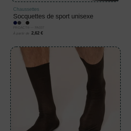
Chaussettes
Socquettes de sport unisexe
PROACT® — PA037
2,62 €
À partir de