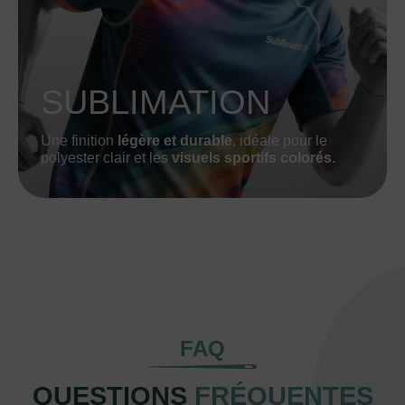
SUBLIMATION
Une finition
légère et durable
, idéale pour le
polyester clair et les
visuels sportifs colorés.
FAQ
QUESTIONS
FRÉQUENTES