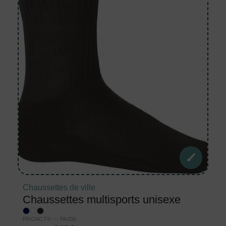
Chaussettes de ville
Chaussettes multisports unisexe
PROACT® — PA036