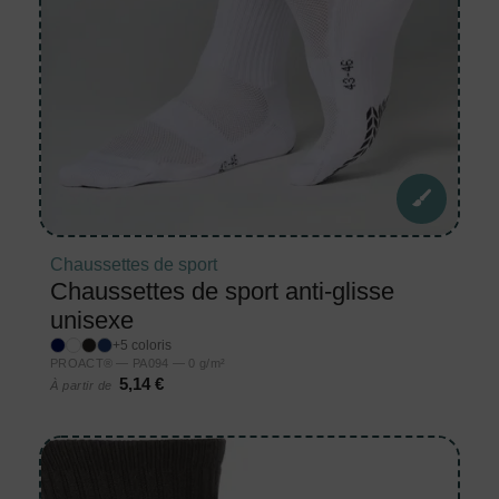
Chaussettes de sport
Chaussettes de sport anti-glisse
unisexe
+5 coloris
PROACT® — PA094 — 0 g/m²
5,14 €
À partir de