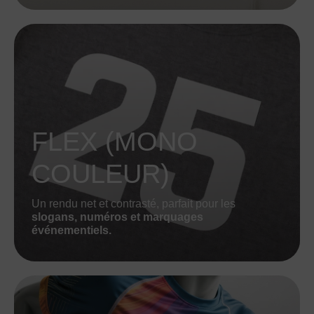
FLEX (MONO
COULEUR)
Un rendu net et contrasté, parfait pour les
slogans, numéros et marquages
événementiels.