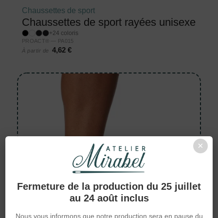
Chaussettes de sport
Chaussettes de sport rayées unisexe
+24 coloris
PROACT® — PA015
4,62 €
À partir de
×
Fermeture de la production du 25 juillet
au 24 août inclus
Nous vous informons que notre production sera en pause du