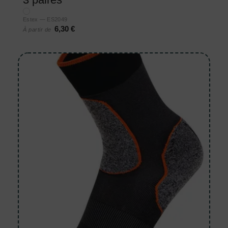
Estex — ES2049
6,30 €
À partir de