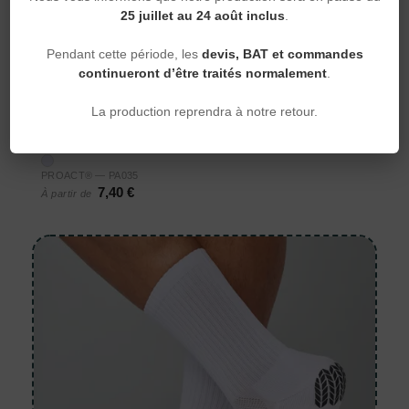
25 juillet au 24 août inclus
.
Pendant cette période, les
devis, BAT et commandes
continueront d’être traités normalement
.
La production reprendra à notre retour.
Chaussettes de sport
Chaussettes de running unisexe
PROACT® — PA035
7,40 €
À partir de