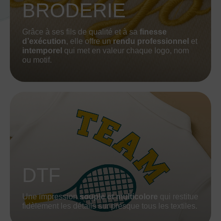
BRODERIE
Grâce à ses fils de qualité et à sa
finesse
d’exécution
, elle offre un
rendu professionnel
et
intemporel
qui met en valeur chaque logo, nom
ou motif.
DTF
Une impression
souple et multicolore
qui restitue
fidèlement les détails sur presque tous les textiles.