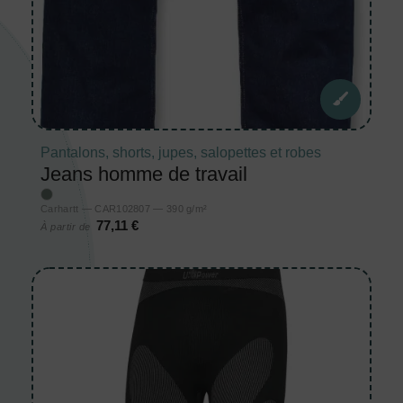
Pantalons, shorts, jupes, salopettes et robes
Jeans homme de travail
Carhartt — CAR102807 — 390 g/m²
77,11 €
À partir de