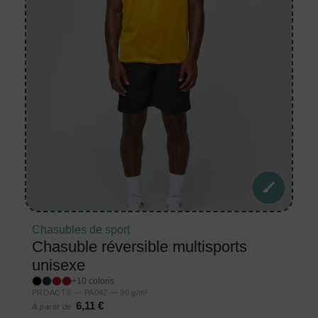
Chasubles de sport
Chasuble réversible multisports
unisexe
+10 coloris
PROACT® — PA042 — 90 g/m²
6,11 €
À partir de