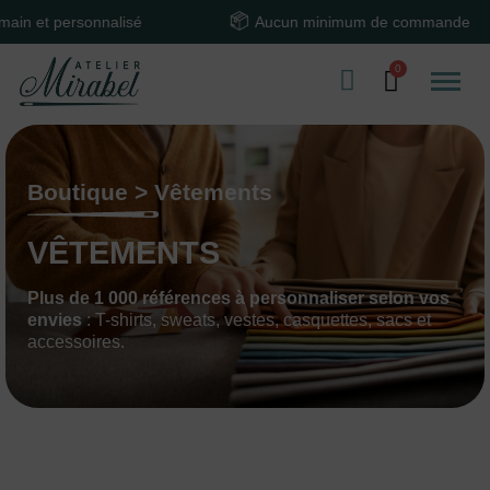
alisé
Aucun minimum de commande
Te
Boutique > Vêtements
VÊTEMENTS
Plus de 1 000 références à personnaliser selon vos
envies
: T-shirts, sweats, vestes, casquettes, sacs et
accessoires.