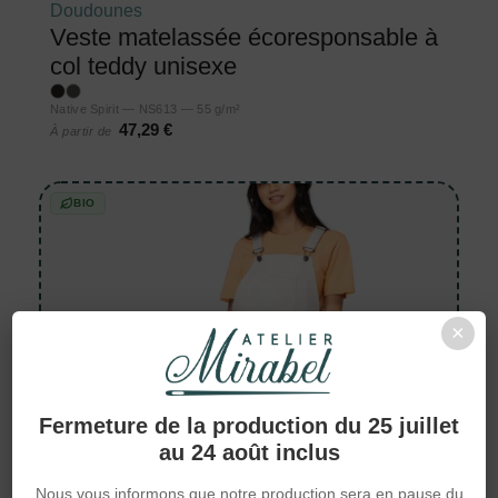
Doudounes
Veste matelassée écoresponsable à
col teddy unisexe
Native Spirit — NS613 — 55 g/m²
47,29 €
À partir de
BIO
×
Fermeture de la production du 25 juillet
au 24 août inclus
Nous vous informons que notre production sera en pause du