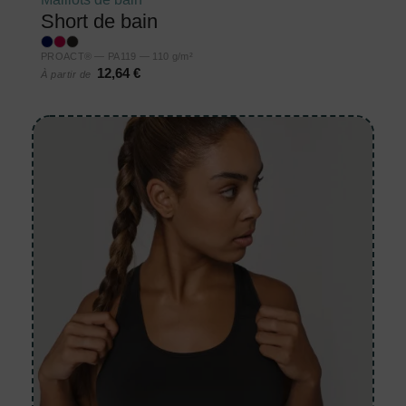
Short de bain
PROACT® — PA119 — 110 g/m²
12,64 €
À partir de