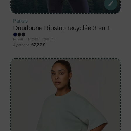
Parkas
Doudoune Ripstop recyclée 3 en 1
Result — R920X — 280 g/m²
62,32 €
À partir de