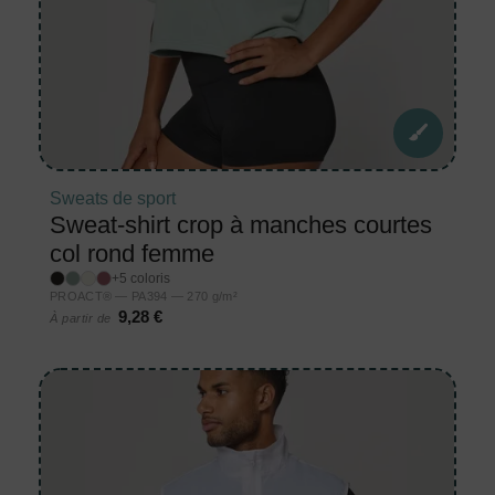
Sweats de sport
Sweat-shirt crop à manches courtes
col rond femme
+5 coloris
PROACT® — PA394 — 270 g/m²
9,28 €
À partir de