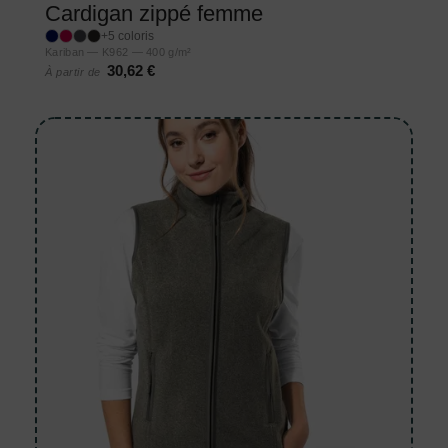
Cardigan zippé femme
+5 coloris
Kariban — K962 — 400 g/m²
30,62 €
À partir de