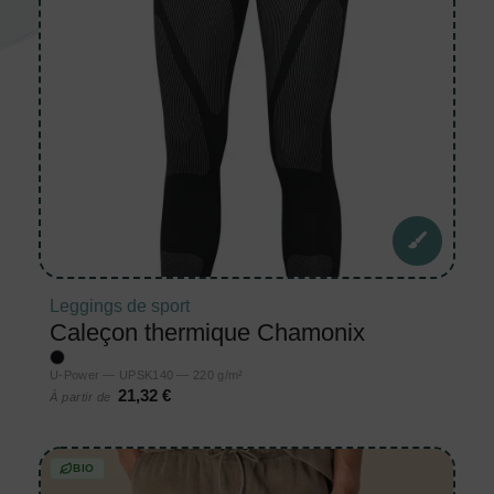
Leggings de sport
Caleçon thermique Chamonix
U-Power — UPSK140 — 220 g/m²
21,32 €
À partir de
BIO