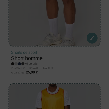
Shorts de sport
Short homme
+6 coloris
PROACT® — PA1028 — 310 g/m²
25,98 €
À partir de