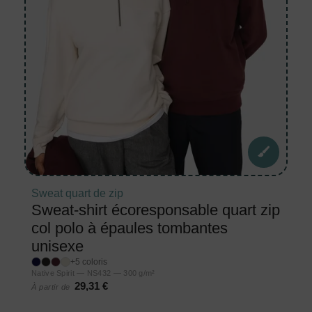
Sweat quart de zip
Sweat-shirt écoresponsable quart zip
col polo à épaules tombantes
unisexe
+5 coloris
Native Spirit — NS432 — 300 g/m²
29,31 €
À partir de