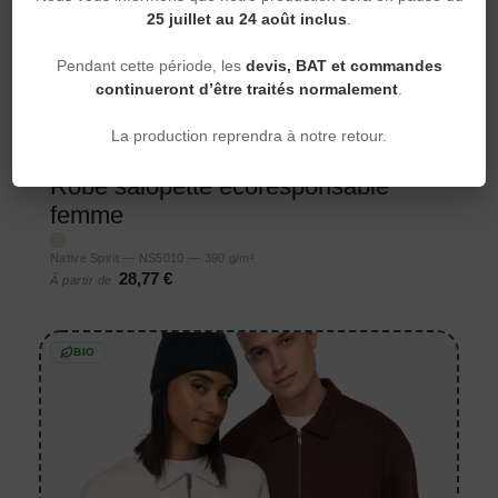
25 juillet au 24 août inclus
.
Pendant cette période, les
devis, BAT et commandes
continueront d’être traités normalement
.
La production reprendra à notre retour.
Salopettes
Robe salopette écoresponsable
femme
Native Spirit — NS5010 — 390 g/m²
28,77 €
À partir de
BIO