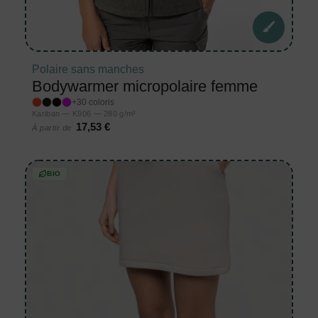
Polaire sans manches
Bodywarmer micropolaire femme
+30 coloris
Kariban — K906 — 280 g/m²
17,53 €
À partir de
BIO