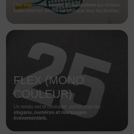
Une impression
souple et multicolore
qui restitue
fidèlement les détails sur presque tous les textiles.
FLEX (MONO
COULEUR)
Un rendu net et contrasté, parfait pour les
slogans, numéros et marquages
événementiels.