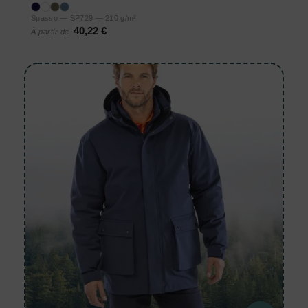
Spasso — SP729 — 210 g/m²
40,22 €
À partir de