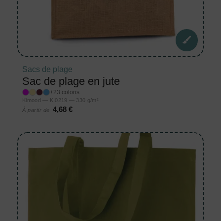
Sacs de plage
Sac de plage en jute
+23 coloris
Kimood — KI0219 — 330 g/m²
4,68 €
À partir de