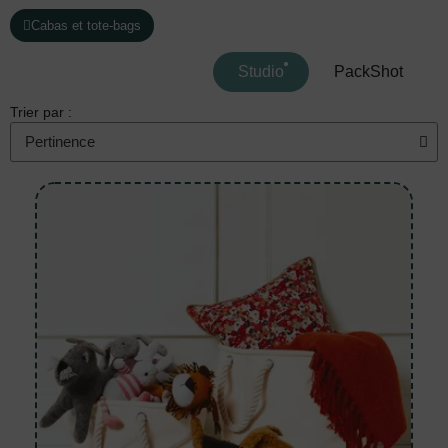
Cabas et tote-bags
Studio
PackShot
Trier par :