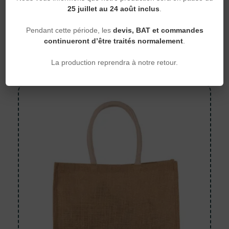
Sacs shopping
25 juillet au 24 août inclus
.
Sac shopping en toiles de coton et
jute
Pendant cette période, les
devis, BAT et commandes
continueront d’être traités normalement
.
+10 coloris
Kimood — KI0235 — 310 g/m²
10,27 €
À partir de
La production reprendra à notre retour.