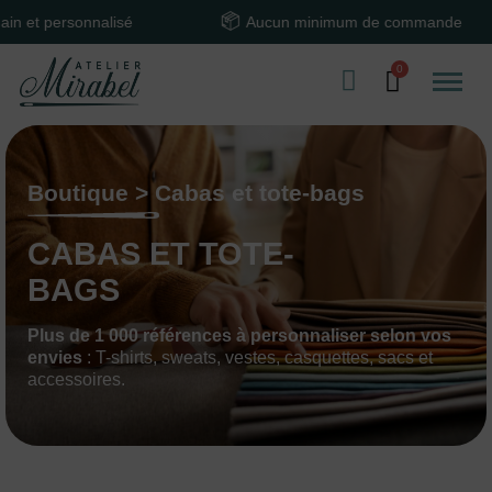
alisé
Aucun minimum de commande
T
Boutique > Cabas et tote-bags
CABAS ET TOTE-
BAGS
Plus de 1 000 références à personnaliser selon vos
envies
: T-shirts, sweats, vestes, casquettes, sacs et
accessoires.