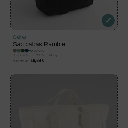
Cabas
Sac cabas Ramble
+5 coloris
BagBase® — BG375 — 415 g
16,69 €
À partir de