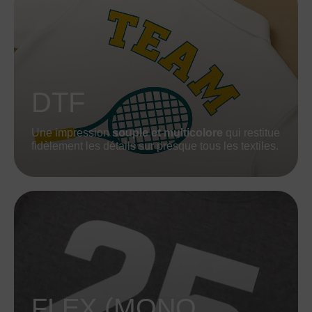
DTF
Une impression
souple et multicolore
qui restitue
fidèlement les détails sur presque tous les textiles.
FLEX (MONO