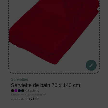
Serviettes
Serviette de bain 70 x 140 cm
+18 coloris
Kariban — K113 — 450 g/m²
13,71 €
À partir de