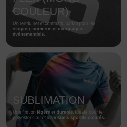
COULEUR)
Un rendu net et contrasté, parfait pour les
slogans, numéros et marquages
événementiels.
SUBLIMATION
Une finition
légère et durable
, idéale pour le
polyester clair et les
visuels sportifs colorés.