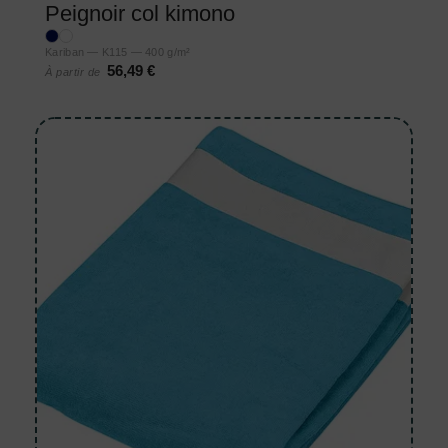
Peignoir col kimono
Kariban — K115 — 400 g/m²
56,49 €
À partir de