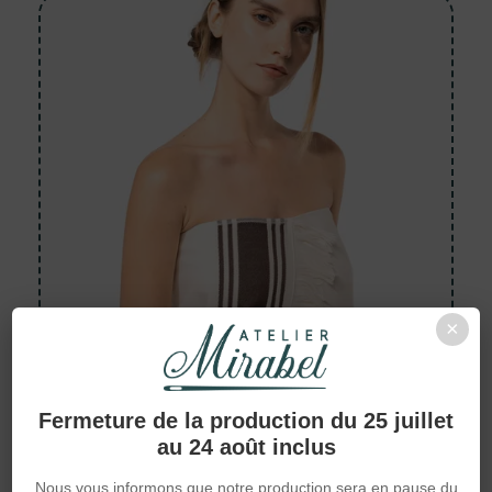
×
Fermeture de la production du 25 juillet
au 24 août inclus
Foutas
Serviette fouta
Nous vous informons que notre production sera en pause du