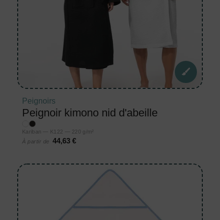
Peignoirs
Peignoir kimono nid d'abeille
Kariban — K122 — 220 g/m²
44,63 €
À partir de