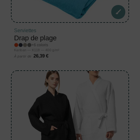
Serviettes
Drap de plage
+6 coloris
Kariban — K118 — 400 g/m²
26,39 €
À partir de