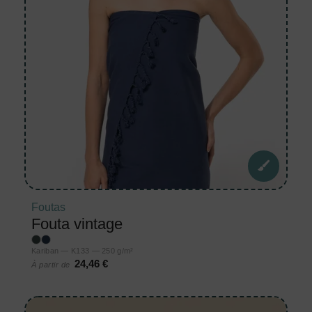
Foutas
Fouta vintage
Kariban — K133 — 250 g/m²
24,46 €
À partir de