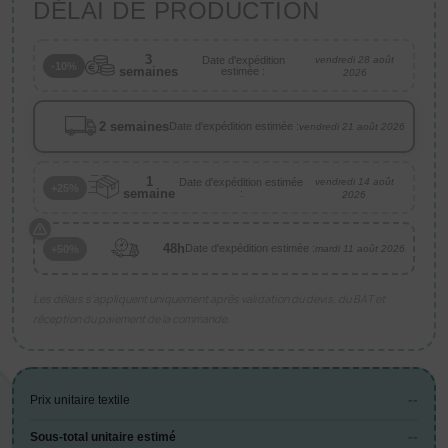
DÉLAI DE PRODUCTION
3
Date d'expédition
vendredi 28 août
-10%
semaines
estimée :
2026
2 semaines
Date d'expédition estimée :
vendredi 21 août 2026
1
Date d'expédition estimée
vendredi 14 août
+25%
semaine
:
2026
48h
Date d'expédition estimée :
+50%
mardi 11 août 2026
Les délais s’appliquent uniquement après validation du devis, du BAT et
réception du paiement de la commande.
--
Prix unitaire textile
--
Sous-total unitaire estimé