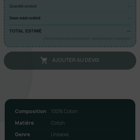
--
Quantité produit
--
Sous-total estimé
--
TOTAL ESTIMÉ
(Hors programme de broderie / vectorisation / transport)
AJOUTER AU DEVIS

Composition
100% Coton
Matière
Coton
Genre
Unisexe