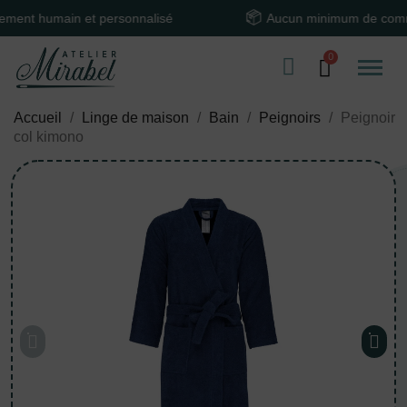
humain et personnalisé
Aucun minimum de commande
Accueil
Linge de maison
Bain
Peignoirs
Peignoir
col kimono