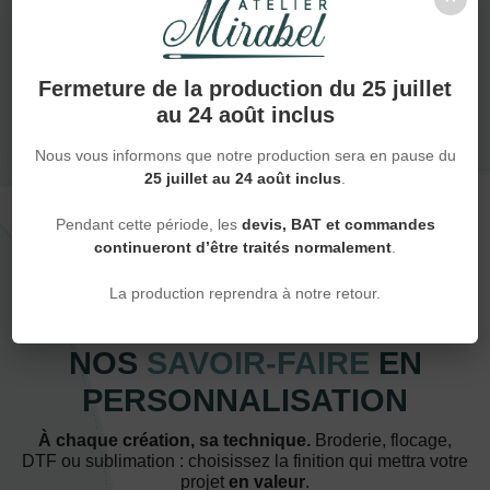
NOUS DÉCOUVRIR
Fermeture de la production du 25 juillet
au 24 août inclus
Nous vous informons que notre production sera en pause du
25 juillet au 24 août inclus
.
Pendant cette période, les
devis, BAT et commandes
continueront d’être traités normalement
.
La production reprendra à notre retour.
Techniques
NOS
SAVOIR-FAIRE
EN
PERSONNALISATION
À chaque création, sa technique.
Broderie, flocage,
DTF ou sublimation : choisissez la finition qui mettra votre
projet
en valeur
.