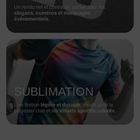
Un rendu net et contrasté, parfait pour les
slogans, numéros et marquages
événementiels.
SUBLIMATION
Une finition
légère et durable
, idéale pour le
polyester clair et les
visuels sportifs colorés.