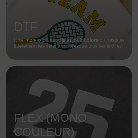
DTF
Une impression
souple et multicolore
qui restitue
fidèlement les détails sur presque tous les textiles.
FLEX (MONO
COULEUR)