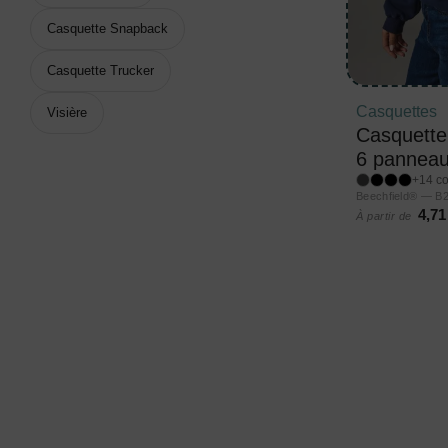
Casquette Snapback
Casquette Trucker
Casquettes
Visière
Casquette 
6 pannea
+14 co
Beechfield® — B
4,71
À partir de