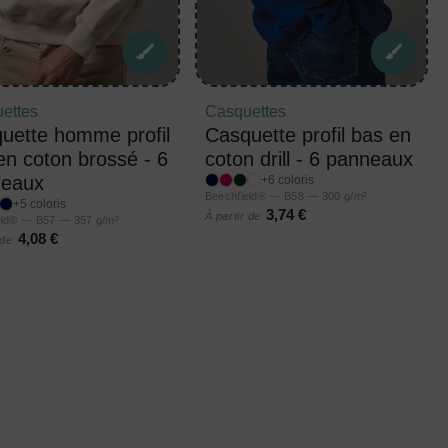
ettes
Casquettes
uette homme profil
Casquette profil bas en
en coton brossé - 6
coton drill - 6 panneaux
eaux
+6 coloris
Beechfield® — B58 — 300 g/m²
+5 coloris
3,74 €
À partir de
eld® — B57 — 357 g/m²
4,08 €
 de