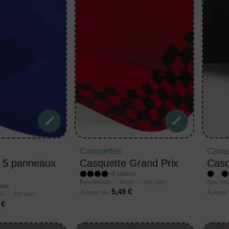
Casquettes
Casqu
 5 panneaux
Casquette Grand Prix
Casq
+8 coloris
Beechfield® — B159 — 300 g/m²
Beechfi
oris
5,49 €
À partir de
À partir
15 — 300 g/m²
 €