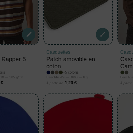
Casquettes
Casqu
 Rapper 5
Patch amovible en
Casq
coton
Cam
oris
+5 coloris
610 — 185 g/m²
Beechfield® — B600 — 6 g
Beechfi
 €
1,20 €
À partir de
À partir