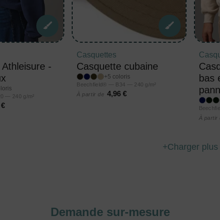
Casquettes
Casqu
Athleisure -
Casquette cubaine
Casq
ux
bas 
+5 coloris
Beechfield® — B34 — 240 g/m²
pann
loris
4,96 €
À partir de
20 — 240 g/m²
 €
Beechfi
À partir
Charger plus
Demande sur-mesure