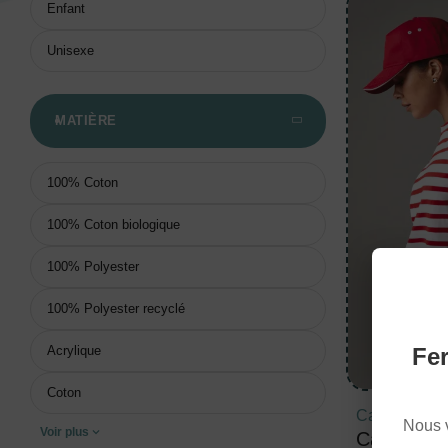
Enfant
Unisexe
MATIÈRE
100% Coton
100% Coton biologique
100% Polyester
100% Polyester recyclé
Acrylique
Fer
Coton
Casquettes
Nous 
Voir plus
Casquett