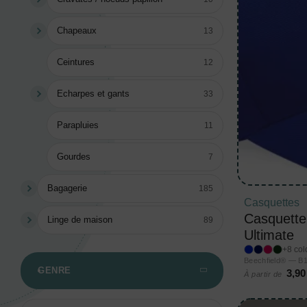
Chapeaux
13
Ceintures
12
Echarpes et gants
33
Parapluies
11
Gourdes
7
Bagagerie
185
Casquettes
Casquette
Linge de maison
89
Ultimate
+8 col
Beechfield® — B
GENRE
3,90
À partir de