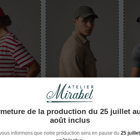
meture de la production du 25 juillet a
août inclus
Casquettes
Casqu
vous informons que notre production sera en pause du
25 juille
e homme
Casquette style
Casqu