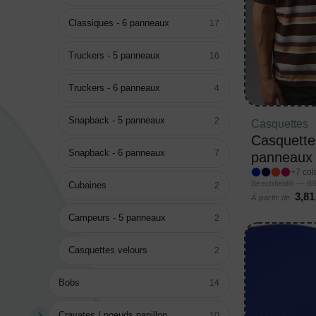
Classiques - 6 panneaux
17
Truckers - 5 panneaux
16
Truckers - 6 panneaux
4
Snapback - 5 panneaux
2
Casquettes
Casquette
Snapback - 6 panneaux
7
panneaux
+7 col
Beechfield® — B
Cubaines
2
3,81
À partir de
Campeurs - 5 panneaux
2
Casquettes velours
2
Bobs
14
Cravates / noeuds papillon
10