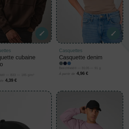
ettes
Casquettes
uette cubaine
Casquette denim
o
Beechfield® — B105 — 91 g
4,96 €
À partir de
eld® — B33 — 185 g/m²
4,39 €
 de