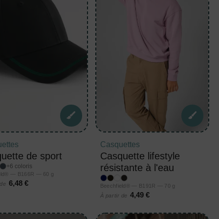
ettes
Casquettes
uette de sport
Casquette lifestyle
résistante à l'eau
+6 coloris
eld® — B166R — 60 g
6,48 €
 de
Beechfield® — B191R — 70 g
4,49 €
À partir de