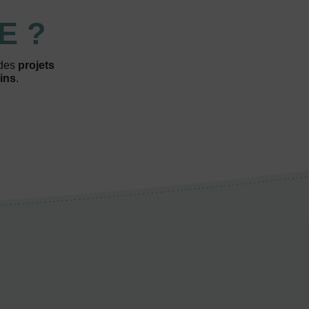
E ?
 des
projets
ins
.