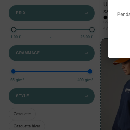
Ultimate 
sandwich 
PRIX
Pendan
+16 co
Beechfield® — B
4,02
À partir de
1,00 €
-
23,00 €
GRAMMAGE
65 g/m²
400 g/m²
STYLE
Casquette
Casquette hiver