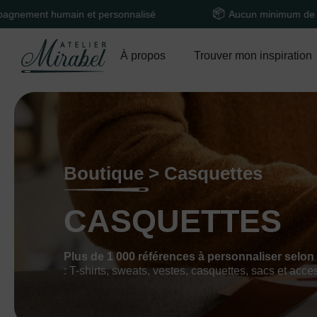
ain et personnalisé
Aucun minimum de commande
À propos
Trouver mon inspiration
Boutique > Casquettes
CASQUETTES
Plus de 1 000 références à personnaliser selon
: T-shirts, sweats, vestes, casquettes, sacs et acce