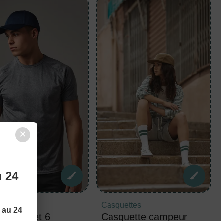
×
u 24
ettes
Casquettes
t au 24
ette filet 6
Casquette campeur