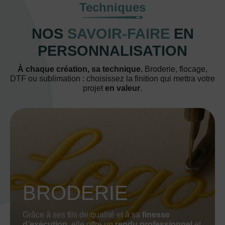
Techniques
NOS
SAVOIR-FAIRE
EN
PERSONNALISATION
À chaque création, sa technique.
Broderie, flocage,
DTF ou sublimation : choisissez la finition qui mettra votre
projet
en valeur
.
BRODERIE
Grâce à ses fils de qualité et à sa
finesse
d’exécution
, elle offre un
rendu professionnel
et