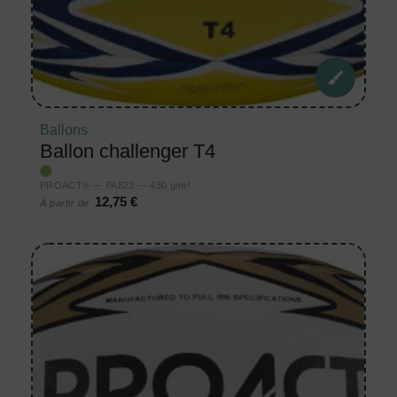
Ballons
Ballon challenger T4
PROACT® — PA823 — 430 g/m²
12,75 €
À partir de