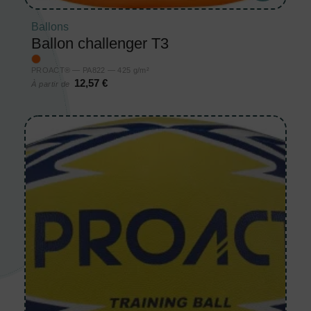
Ballons
Ballon challenger T3
PROACT® — PA822 — 425 g/m²
12,57 €
À partir de