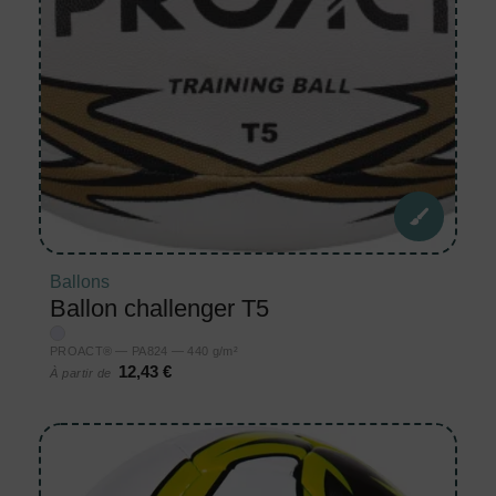
Ballons
Ballon challenger T5
PROACT® — PA824 — 440 g/m²
12,43 €
À partir de