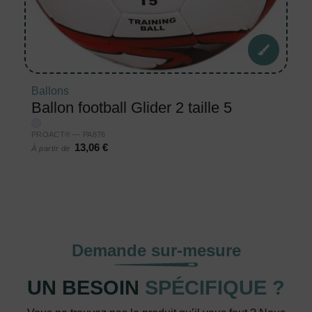
Ballons
Ballon football Glider 2 taille 5
PROACT® — PA876
13,06 €
À partir de
Demande sur-mesure
UN BESOIN
SPÉCIFIQUE ?