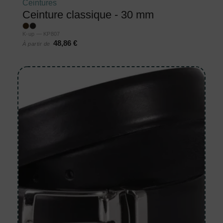
Ceintures
Ceinture classique - 30 mm
K-up — KP807
48,86 €
À partir de