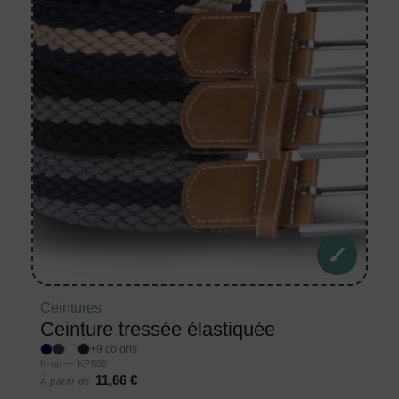
Ceintures
Ceinture tressée élastiquée
+9 coloris
K-up — KP805
11,66 €
À partir de