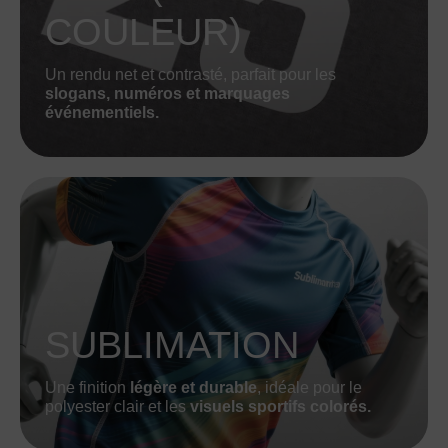
COULEUR)
Un rendu net et contrasté, parfait pour les
slogans, numéros et marquages
événementiels.
SUBLIMATION
Une finition
légère et durable
, idéale pour le
polyester clair et les
visuels sportifs colorés.