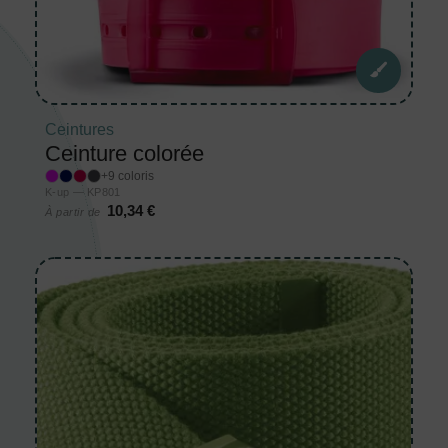
Ceintures
Ceinture colorée
+9 coloris
K-up — KP801
10,34 €
À partir de