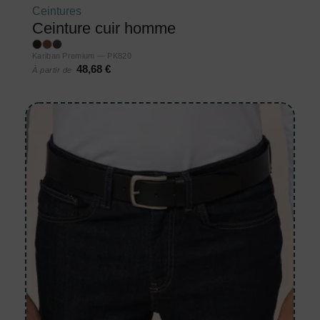
Ceintures
Ceinture cuir homme
Kariban Premium — PK820
48,68 €
À partir de