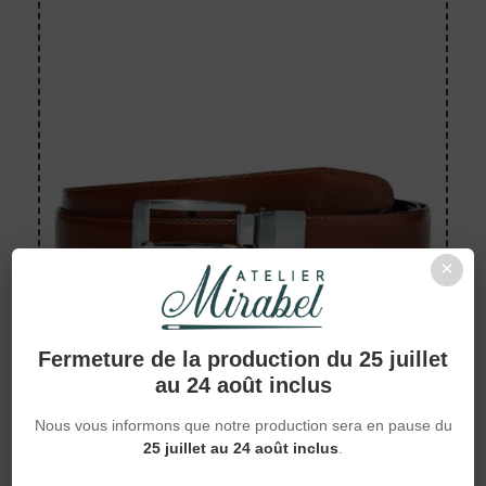
×
Fermeture de la production du 25 juillet
Ceintures
au 24 août inclus
Ceinture en cuir à boucle
Nous vous informons que notre production sera en pause du
Timberland — TB0A1BXX
25 juillet au 24 août inclus
.
60,56 €
À partir de