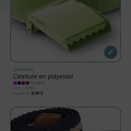
Ceintures
Ceinture en polyester
+9 coloris
K-up — KP802
9,96 €
À partir de