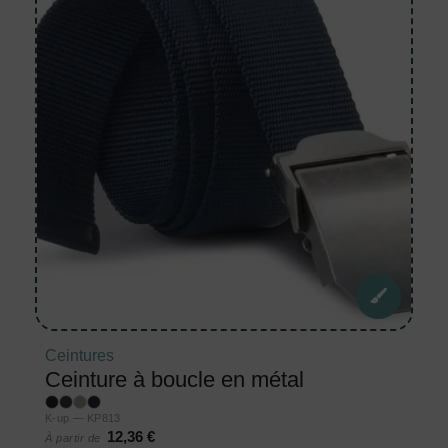
Ceintures
Ceinture à boucle en métal
K-up — KP813
12,36 €
À partir de