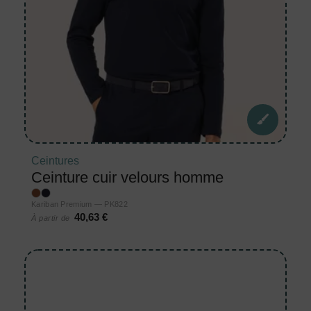
Ceintures
Ceinture cuir velours homme
Kariban Premium — PK822
40,63 €
À partir de