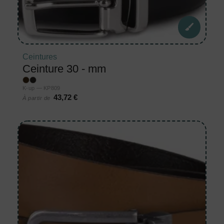
Ceintures
Ceinture 30 - mm
K-up — KP809
43,72 €
À partir de