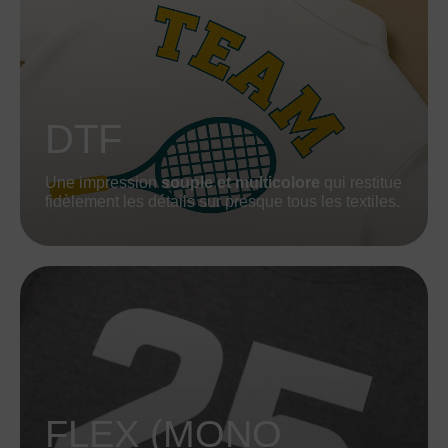
DTF
Une impression
souple et multicolore
qui restitue
fidèlement les détails sur presque tous les textiles.
FLEX (MONO