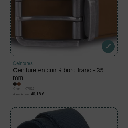
Ceintures
Ceinture en cuir à bord franc - 35
mm
K-up — KP812
40,13 €
À partir de