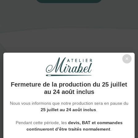
×
Techniques
NOS
SAVOIR-FAIRE
EN
Fermeture de la production du 25 juillet
au 24 août inclus
PERSONNALISATION
Nous vous informons que notre production sera en pause du
À chaque création, sa technique.
Broderie, flocage,
25 juillet au 24 août inclus
.
DTF ou sublimation : choisissez la finition qui mettra votre
projet
en valeur
.
Pendant cette période, les
devis, BAT et commandes
continueront d’être traités normalement
.