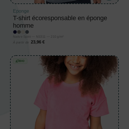
Eponge
T-shirt écoresponsable en éponge
homme
Native Spirit — NS311 — 210 g/m²
23,96 €
À partir de
BIO