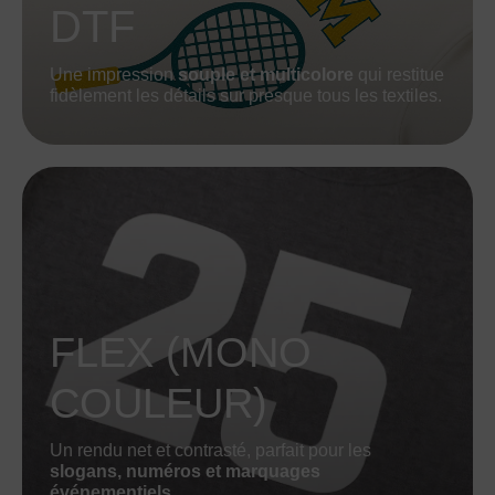
DTF
Une impression
souple et multicolore
qui restitue
fidèlement les détails sur presque tous les textiles.
FLEX (MONO
COULEUR)
Un rendu net et contrasté, parfait pour les
slogans, numéros et marquages
événementiels.