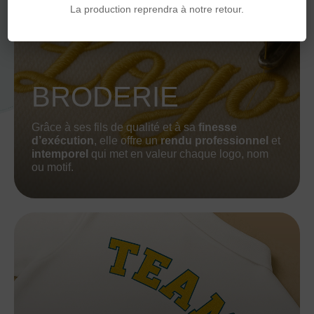
La production reprendra à notre retour.
BRODERIE
Grâce à ses fils de qualité et à sa
finesse
d’exécution
, elle offre un
rendu professionnel
et
intemporel
qui met en valeur chaque logo, nom
ou motif.