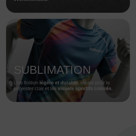
SUBLIMATION
Une finition
légère et durable
, idéale pour le
polyester clair et les
visuels sportifs colorés.