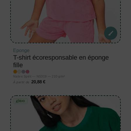
Eponge
T-shirt écoresponsable en éponge
fille
Native Spirit — NS319 — 210 g/m²
20,88 €
À partir de
BIO