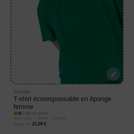
Eponge
T-shirt écoresponsable en éponge
femme
+10 coloris
Native Spirit — NS328 — 210 g/m²
21,09 €
À partir de