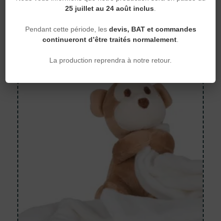
25 juillet au 24 août inclus
.
Doudou plat
Doudou plat agneau
Pendant cette période, les
devis, BAT et commandes
continueront d’être traités normalement
.
Mumbles — MM019
8,72 €
À partir de
La production reprendra à notre retour.