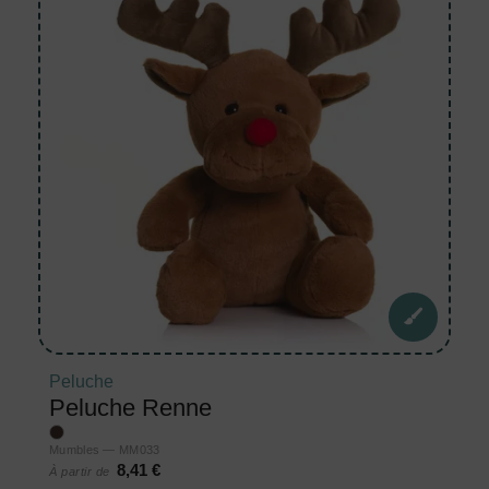
Peluche
Peluche Renne
Mumbles — MM033
8,41 €
À partir de