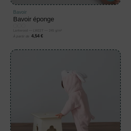
Bavoir
Bavoir éponge
Larkwood — LW22T — 245 g/m²
4,54 €
À partir de