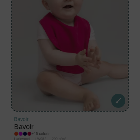
Bavoir
Bavoir
+15 coloris
Larkwood — LW082 — 200 g/m²