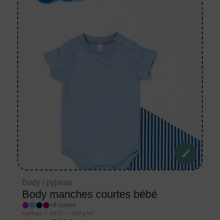
Body / pyjama
Body manches courtes bébé
+8 coloris
Kariban — K831 — 180 g/m²