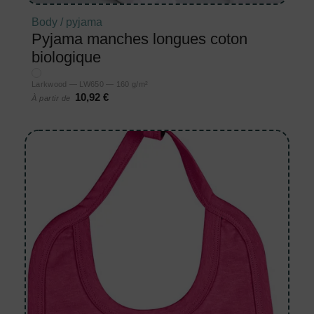
Body / pyjama
Pyjama manches longues coton
biologique
Larkwood — LW650 — 160 g/m²
10,92 €
À partir de