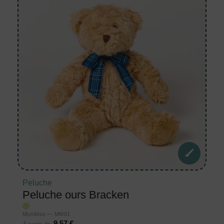
Peluche
Peluche ours Bracken
Mumbles — MM01
9,57 €
À partir de