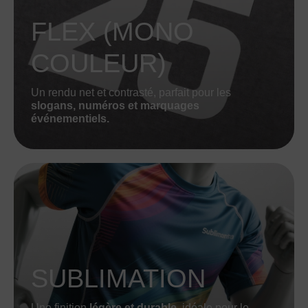
FLEX (MONO
COULEUR)
Un rendu net et contrasté, parfait pour les
slogans, numéros et marquages
événementiels.
SUBLIMATION
Une finition
légère et durable
, idéale pour le