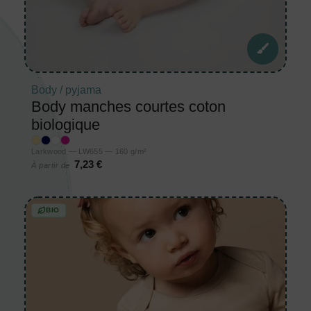
Body / pyjama
Body manches courtes coton
biologique
Larkwood — LW655 — 160 g/m²
7,23 €
À partir de
BIO