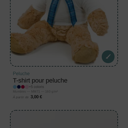
Peluche
T-shirt pour peluche
+5 coloris
Mumbles — MM71 — 160 g/m²
3,00 €
À partir de