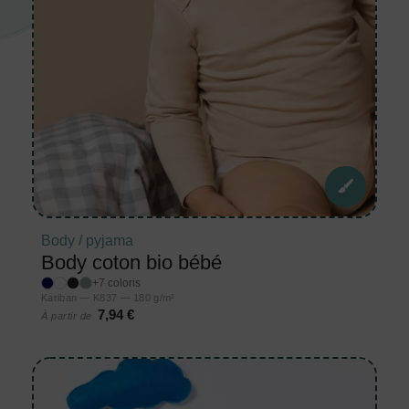
Body / pyjama
Body coton bio bébé
+7 coloris
Kariban — K837 — 180 g/m²
7,94 €
À partir de