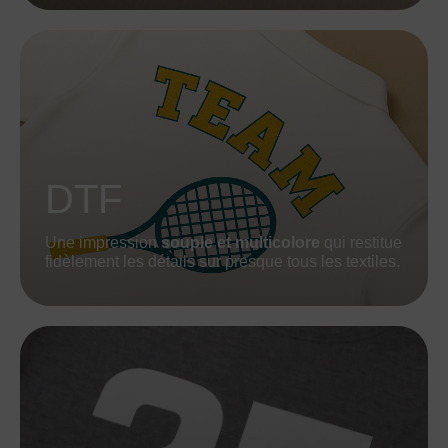
DTF
Une impression
souple et multicolore
qui restitue
fidèlement les détails sur presque tous les textiles.