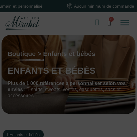
alisé
Aucun minimum de commande
Te
Boutique > Enfants et bébés
ENFANTS ET BÉBÉS
Plus de 1 000 références à personnaliser selon vos
envies
: T-shirts, sweats, vestes, casquettes, sacs et
accessoires.
Enfants et bébés