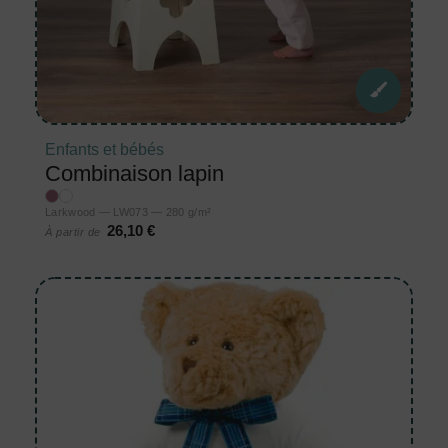
Enfants et bébés
Combinaison lapin
Larkwood — LW073 — 280 g/m²
26,10 €
À partir de