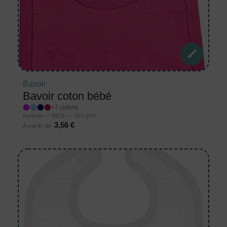
Bavoir
Bavoir coton bébé
+7 coloris
Kariban — K832 — 180 g/m²
3,56 €
À partir de