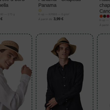
ella
Panama
cha
Cano
740 — 173 g
K-up — KP066 — 0 g/m²
 €
3,99 €
À partir de
K-up — 
À partir