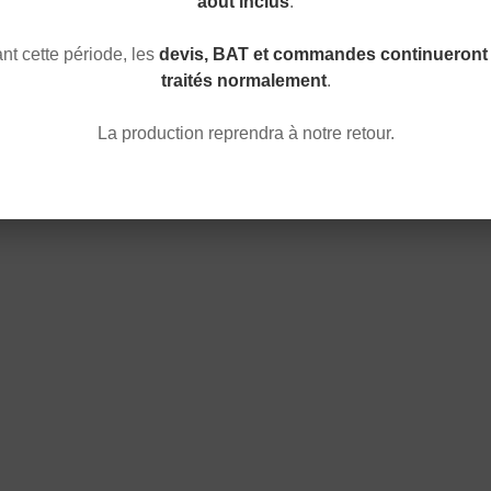
août inclus
.
t cette période, les
devis, BAT et commandes continueront 
traités normalement
.
La production reprendra à notre retour.