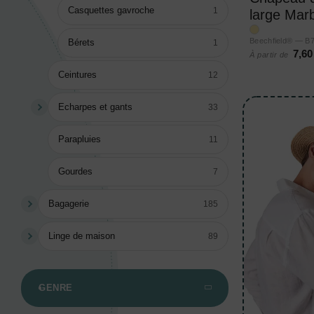
Casquettes gavroche
1
large Marb
Beechfield® — B
Bérets
1
7,60
À partir de
Ceintures
12
Echarpes et gants
33
Parapluies
11
Gourdes
7
Bagagerie
185
Linge de maison
89
GENRE