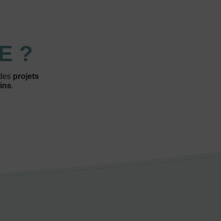
E ?
 des
projets
ins
.