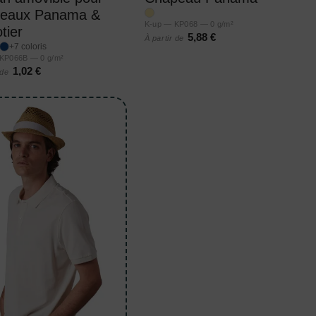
peaux Panama &
K-up — KP068 — 0 g/m²
tier
5,88 €
À partir de
+7 coloris
KP066B — 0 g/m²
1,02 €
 de