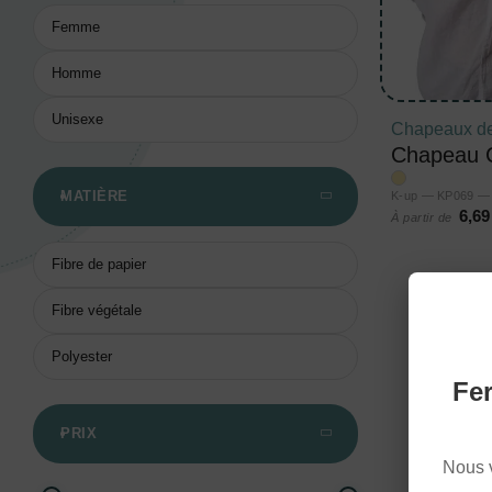
Femme
Homme
Unisexe
Chapeaux de
Chapeau C
MATIÈRE
K-up — KP069 — 
6,69
À partir de
Fibre de papier
Fibre végétale
Polyester
Fer
PRIX
Nous 