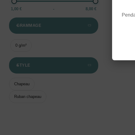
1,00 €
-
8,00 €
Pendan
GRAMMAGE
0 g/m²
STYLE
Chapeau
Ruban chapeau