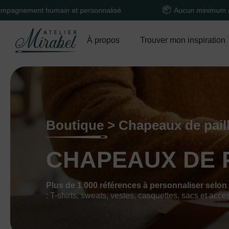
humain et personnalisé
Aucun minimum de commande
À propos
Trouver mon inspiration
Boutique > Chapeaux de pail
CHAPEAUX DE 
Plus de 1 000 références à personnaliser selon
: T-shirts, sweats, vestes, casquettes, sacs et acce