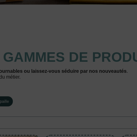
S
GAMMES DE PRODU
ournables ou laissez-vous séduire par nos nouveautés
.
du métier.
aille