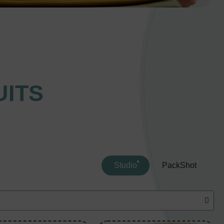
ITS
Studio
PackShot