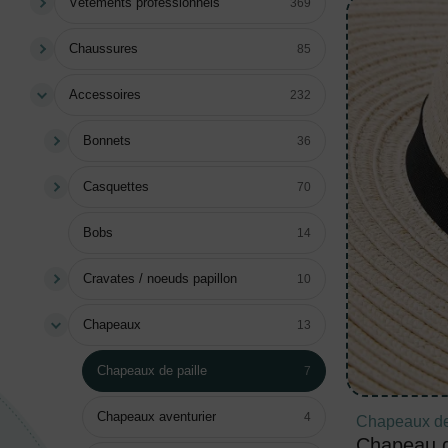
Vêtements professionnels
369
Chaussures
85
Accessoires
232
Bonnets
36
Casquettes
70
Bobs
14
Cravates / noeuds papillon
10
Chapeaux
13
Chapeaux de paille
7
Chapeaux aventurier
4
Chapeaux de
Chapeau d