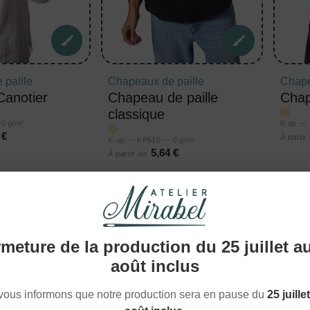
 paille
Chapeaux de paille
Chape
anotier
Chapeau de paille
Chap
classique
0 g/m²
K-up — 
 €
À partir
K-up — KP610 — 0 g/m²
5,64 €
À partir de
meture de la production du 25 juillet a
août inclus
vous informons que notre production sera en pause du
25 juille