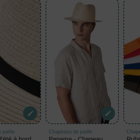
 paille
Chapeaux de paille
Chape
'été à bord
Panama - Chapeau
Ruba