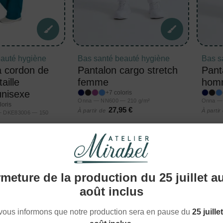
eauté hygiène
Bas santé beauté hygiène
Bas s
à cordon de
Pantalon cargo stretch
Pant
aille
femme
hom
unisexe
+7 coloris
Onna — NN600 — 210 g/m²
Onna —
loris
27,95 €
À partir de
À partir
 — DKE83006 — 150
1 €
meture de la production du 25 juillet a
août inclus
vous informons que notre production sera en pause du
25 juille