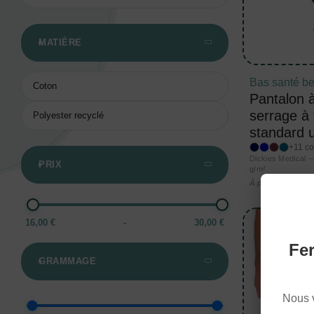
MATIÈRE
Bas santé b
Coton
Pantalon 
serrage à t
Polyester recyclé
standard 
+11 co
Dickies Medical
PRIX
g/m²
18,3
À partir de
16,00 €
-
30,00 €
Fer
GRAMMAGE
Nous 