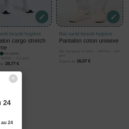
anté beauté hygiène
Bas santé beauté hygiène
alon cargo stretch
Pantalon coton unisexe
me
WK. Designed To Work — WK704 — 180
+6 coloris
g/m²
 NN500 — 210 g/m²
16,07 €
À partir de
28,77 €
 de
×
u 24
t au 24