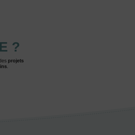
E ?
 des
projets
ins
.