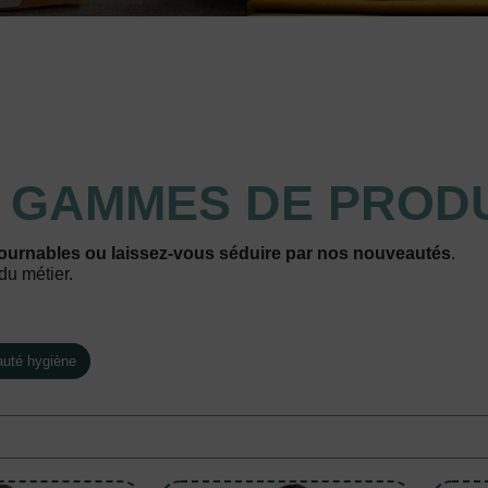
S
GAMMES DE PRODU
ournables ou laissez-vous séduire par nos nouveautés
.
du métier.
auté hygiène