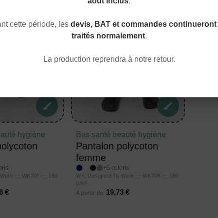
août inclus
.
t cette période, les
devis, BAT et commandes continueront 
traités normalement
.
La production reprendra à notre retour.
eauté hygiène
Bas santé beauté hygiène
polycoton
Pantalon polycoton
femme
oris
+5 coloris
o Work — WK707 — 160
WK. Designed To Work — WK708 — 160
g/m²
6 €
19,73 €
À partir de