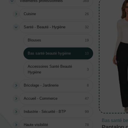
Vêtements professionnels
369
Cuisine
26
Santé - Beauté - Hygiène
32
Blouses
19
Bas santé beauté hygiène
10
Accessoires Santé Beauté
3
Hygiène
Bricolage - Jardinerie
8
Accueil - Commerce
47
Industrie - Sécurité - BTP
99
Bas santé b
Haute visibilité
78
Pantalon c