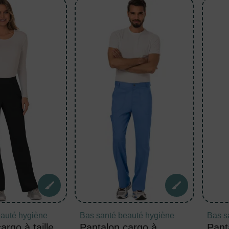
eauté hygiène
Bas santé beauté hygiène
Bas s
argo à taille
Pantalon cargo à
Pant