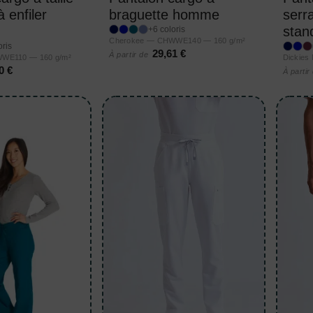
 enfiler
braguette homme
serra
stan
+6 coloris
Cherokee — CHWWE140 — 160 g/m²
oris
29,61 €
À partir de
WE110 — 160 g/m²
Dickies
0 €
À partir