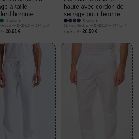
ge à taille
haute avec cordon de
dard homme
serrage pour femme
+8 coloris
+6 coloris
 Medical — DKE015 — 174 g/m²
Dickies Medical — DKE010 — 174 g/m²
28,61 €
26,50 €
 de
À partir de