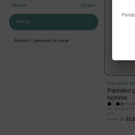
150 g/m²
210 g/m²
Pendan
STYLE
Pantalon / pantacourt de travail
Bas santé b
Pantalon 
homme
+5 col
WK. Designed T
g/m²
21,1
À partir de