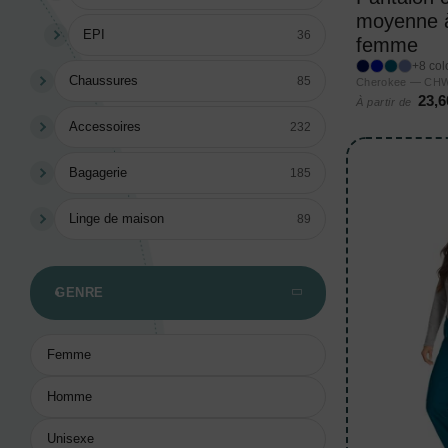
moyenne à
EPI
36
femme
+8 col
Chaussures
85
Cherokee — CHW
23,6
À partir de
Accessoires
232
Bagagerie
185
Linge de maison
89
GENRE
Femme
Homme
Unisexe