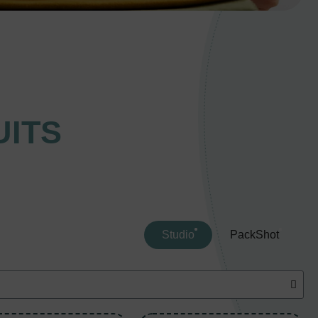
ITS
Studio
PackShot