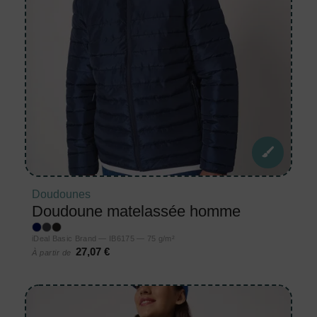
Doudounes
Doudoune matelassée homme
iDeal Basic Brand — IB6175 — 75 g/m²
27,07 €
À partir de