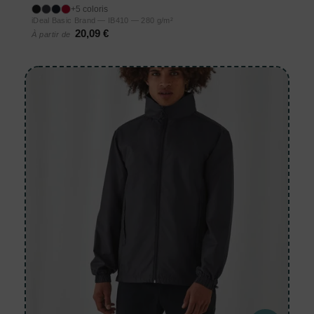
+5 coloris
iDeal Basic Brand — IB410 — 280 g/m²
20,09 €
À partir de