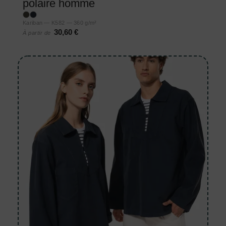
polaire homme
Kariban — K582 — 360 g/m²
30,60 €
À partir de