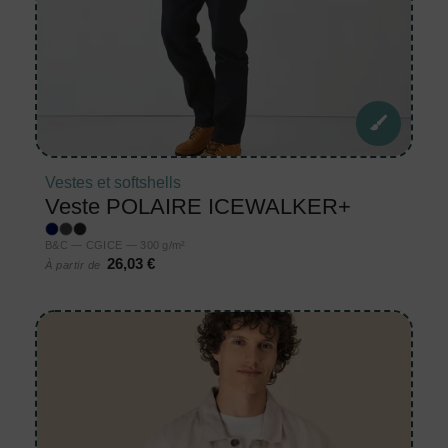
Vestes et softshells
Veste POLAIRE ICEWALKER+
B&C — CGICE — 300 g/m²
26,03 €
À partir de