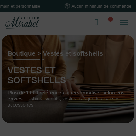
lisé
Aucun minimum de commande
Tex
Boutique > Vestes et softshells
VESTES ET
SOFTSHELLS
Plus de 1 000 références à personnaliser selon vos
envies
: T-shirts, sweats, vestes, casquettes, sacs et
accessoires.