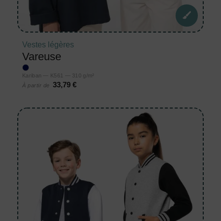
Vestes légères
Vareuse
Kariban — K561 — 310 g/m²
33,79 €
À partir de