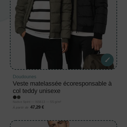
Doudounes
Veste matelassée écoresponsable à
col teddy unisexe
Native Spirit — NS613 — 55 g/m²
47,29 €
À partir de