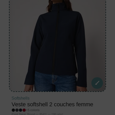
Softshells
Veste softshell 2 couches femme
+5 coloris
iDeal Basic Brand — IB411 — 280 g/m²