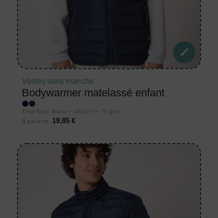
Vestes sans manche
Bodywarmer matelassé enfant
iDeal Basic Brand — IB6174 — 75 g/m²
19,85 €
À partir de