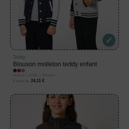
Teddy
Blouson molleton teddy enfant
Kariban — K498 — 320 g/m²
24,11 €
À partir de