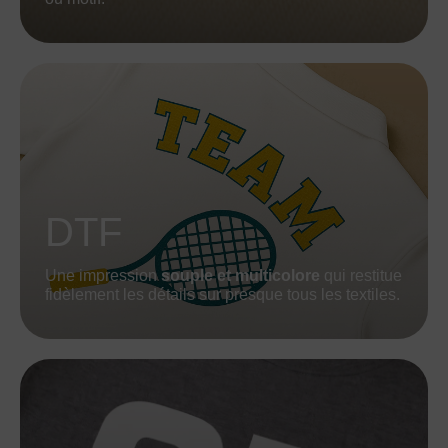
DTF
Une impression
souple et multicolore
qui restitue
fidèlement les détails sur presque tous les textiles.