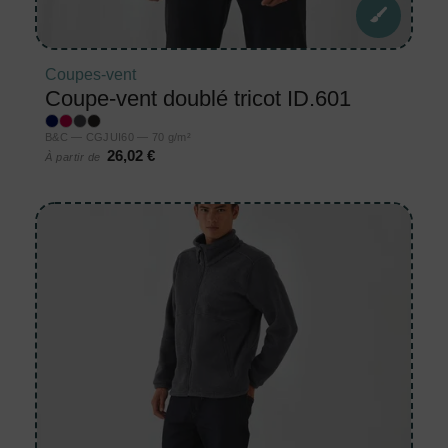
Coupes-vent
Coupe-vent doublé tricot ID.601
B&C — CGJUI60 — 70 g/m²
26,02 €
À partir de