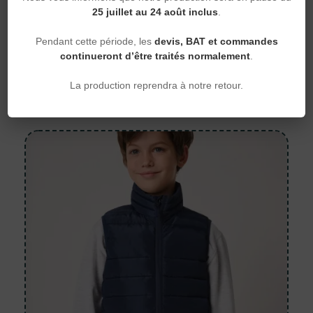
25 juillet au 24 août inclus
.
Teddy
Pendant cette période, les
devis, BAT et commandes
Blouson molleton teddy unisexe
continueront d’être traités normalement
.
+8 coloris
La production reprendra à notre retour.
Kariban — K497 — 320 g/m²
28,09 €
À partir de