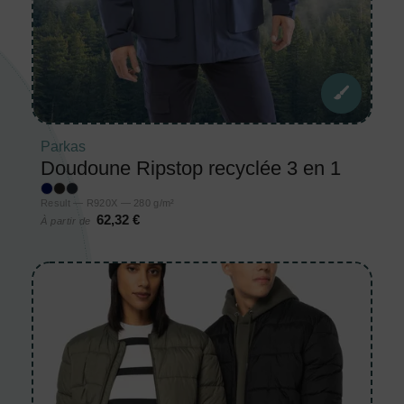
Parkas
Doudoune Ripstop recyclée 3 en 1
Result — R920X — 280 g/m²
62,32 €
À partir de