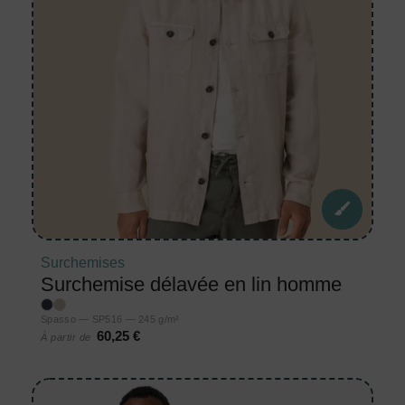
Surchemises
Surchemise délavée en lin homme
Spasso — SP516 — 245 g/m²
60,25 €
À partir de