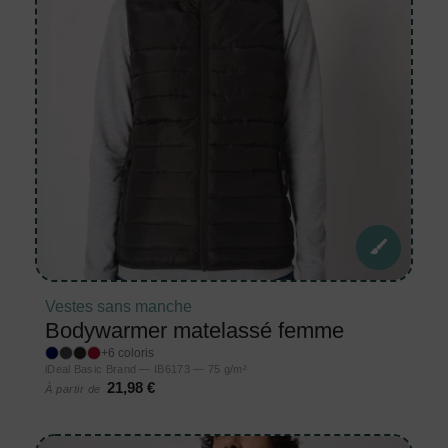
Vestes sans manche
Bodywarmer matelassé femme
+6 coloris
iDeal Basic Brand — IB6173 — 75 g/m²
21,98 €
À partir de