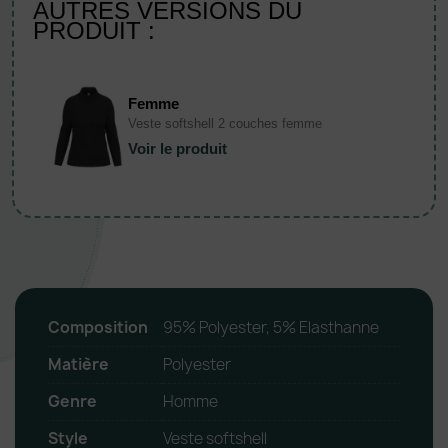
AUTRES VERSIONS DU
PRODUIT :
Femme
Veste softshell 2 couches femme
Voir le produit
Composition
95% Polyester, 5% Elasthanne
Matière
Polyester
Genre
Homme
Style
Veste softshell