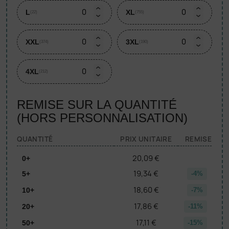
L
XL
(22)
(755)
XXL
3XL
(374)
(190)
4XL
(212)
REMISE SUR LA QUANTITÉ
(HORS PERSONNALISATION)
QUANTITÉ
PRIX UNITAIRE
REMISE
20,09 €
0+
19,34 €
5+
-4%
18,60 €
10+
-7%
17,86 €
20+
-11%
17,11 €
50+
-15%