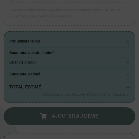
Les délais s’appliquent uniquement après validation du devis, du BAT et
réception du paiement de la commande.
--
Prix unitaire textile
--
Sous-total unitaire estimé
--
Quantité produit
--
Sous-total estimé
--
TOTAL ESTIMÉ
(Hors programme de broderie / vectorisation / transport)
AJOUTER AU DEVIS
