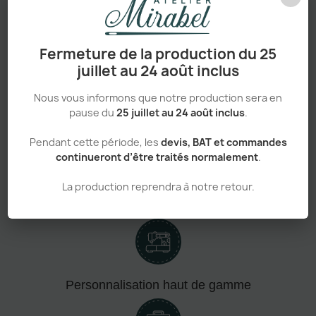
CHOISIR
CE
PRODUIT ?
Fermeture de la production du 25
juillet au 24 août inclus
Pensé pour durer, facile à personnaliser et adapté à
tous les usages
, ce modèle réunit tout ce qui fait une
pièce vraiment incontournable.
Nous vous informons que notre production sera en
pause du
25 juillet au 24 août inclus
.
Pendant cette période, les
devis, BAT et commandes
continueront d’être traités normalement
.
La production reprendra à notre retour.
Confort absolu & durabilité renforcée
Personnalisation haut de gamme