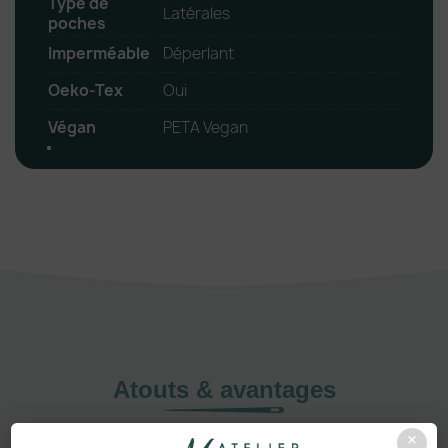
Type de
Latérales
poches
Imperméable
Déperlant
Oeko-Tex
Oui
Végan
PETA Vegan
Atouts & avantages
POURQUOI
×