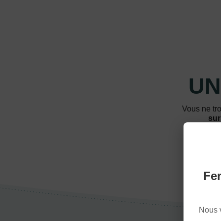
UN
Vous ne tro
sur
Fer
Nous 