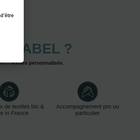
d’être
MIRABEL ?
leurs
textiles personnalisés
.
x de textiles bio &
Accompagnement pro ou
e in France
particulier