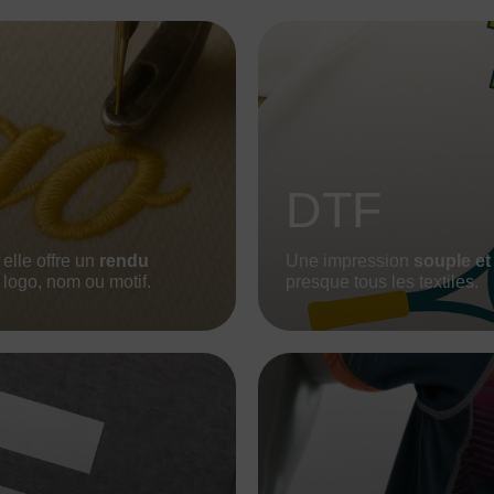
DTF
, elle offre un
rendu
Une impression
souple et
logo, nom ou motif.
presque tous les textiles.