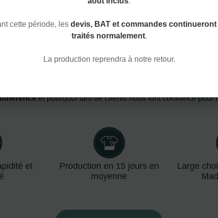
août inclus
.
t cette période, les
devis, BAT et commandes continueront 
traités normalement
.
Nos atouts
La production reprendra à notre retour.
 CHOISIR
ATELIER 
 différence
et pourquoi tant de clients nous font confiance pour 
pidité et
Production en 15 jours en
Large choi
té
moyenne
Mad