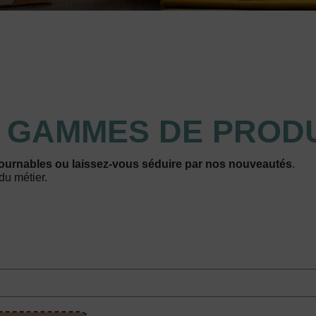
S
GAMMES DE PRODU
ournables ou laissez-vous séduire par nos nouveautés
.
du métier.