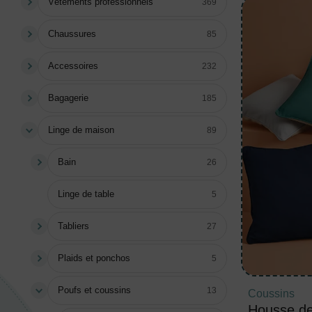
Vêtements professionnels
369
Chaussures
85
Accessoires
232
Bagagerie
185
Linge de maison
89
Bain
26
Linge de table
5
Tabliers
27
Plaids et ponchos
5
Poufs et coussins
13
Coussins
Housse de