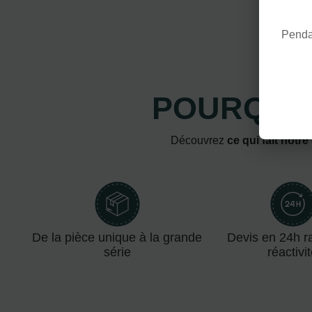
Pendan
POURQUOI
Découvrez
ce qui fait notre
De la pièce unique à la grande
Devis en 24h ra
série
réactivi