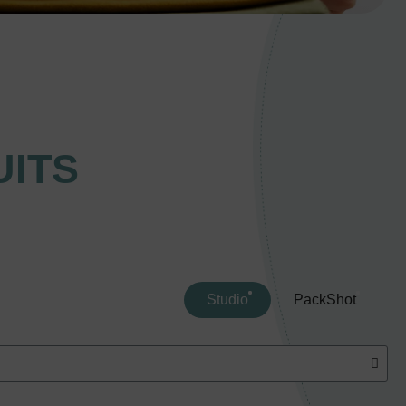
ITS
Studio
PackShot