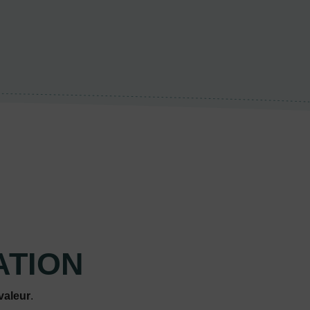
ATION
valeur
.