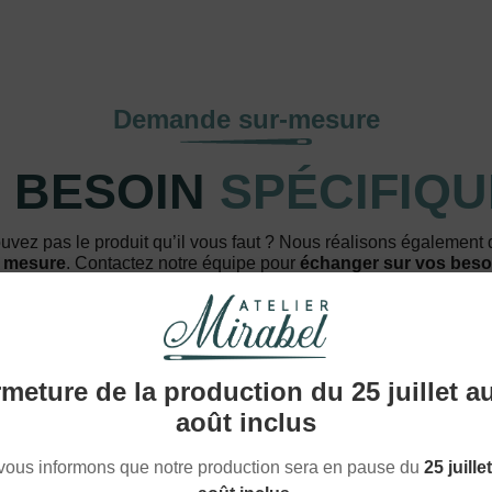
Demande sur-mesure
 BESOIN
SPÉCIFIQU
uvez pas le produit qu’il vous faut ? Nous réalisons également
 mesure
. Contactez notre équipe pour
échanger sur vos beso
NOUS CONTACTER
meture de la production du 25 juillet a
août inclus
vous informons que notre production sera en pause du
25 juille