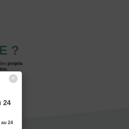
E ?
 des
projets
ins
.
×
u 24
t au 24