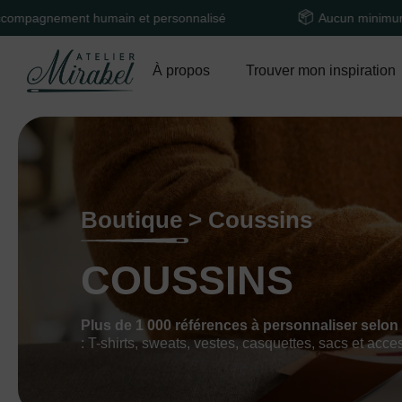
nt humain et personnalisé
Aucun minimum de comma
À propos
Trouver mon inspiration
Boutique > Coussins
COUSSINS
Plus de 1 000 références à personnaliser selon
: T-shirts, sweats, vestes, casquettes, sacs et acce