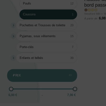
Poufs
12
bord pass
Westford Mill — 
Coussins
1
6,08
À partir de
Pochettes et Trousses de toilette
20
Pyjamas, sous vêtements
15
Porte-clés
7
Enfants et bébés
39
PRIX
6,00 €
-
7,00 €