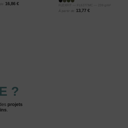
16,86 €
 de
FLEXFIT — FL6277MC — 239 g/m²
13,77 €
À partir de
E ?
 des
projets
ins
.