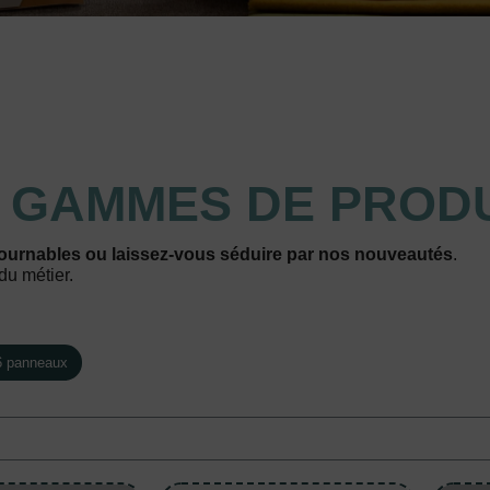
S
GAMMES DE PRODU
ournables ou laissez-vous séduire par nos nouveautés
.
du métier.
6 panneaux