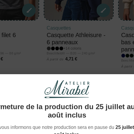
Casquettes
Casqu
filet 6
Casquette Athleisure -
Casq
6 panneaux
bas 
pann
+14 coloris
196 — 88 g/m²
Beechfield® — B20 — 240 g/m²
 €
4,71 €
À partir de
Beechfi
À partir
meture de la production du 25 juillet a
août inclus
vous informons que notre production sera en pause du
25 juille