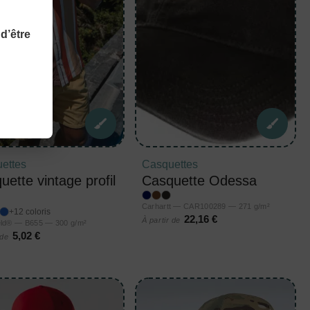
d’être
ettes
Casquettes
uette vintage profil
Casquette Odessa
Carhartt — CAR100289 — 271 g/m²
+12 coloris
22,16 €
À partir de
eld® — B655 — 300 g/m²
5,02 €
 de