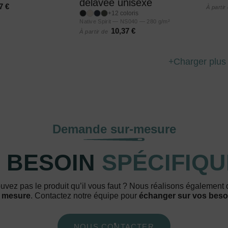
délavée unisexe
7 €
À partir
+12 coloris
Native Spirit — NS040 — 280 g/m²
10,37 €
À partir de
Charger plus
Demande sur-mesure
 BESOIN
SPÉCIFIQU
uvez pas le produit qu’il vous faut ? Nous réalisons également
 mesure
. Contactez notre équipe pour
échanger sur vos beso
NOUS CONTACTER