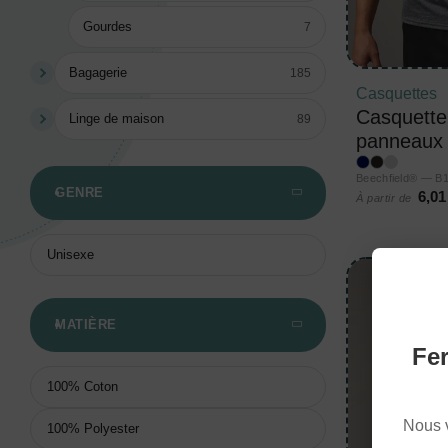
Gourdes
7
Bagagerie
185
Casquettes
Casquette 
Linge de maison
89
panneaux
Beechfield® — B
GENRE
6,01
À partir de
Unisexe
MATIÈRE
Fer
100% Coton
Nous 
100% Polyester