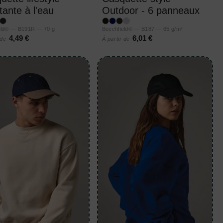
tante à l'eau
Outdoor - 6 panneaux
eld® — B191R — 70 g
Beechfield® — B187 — 65 g/m²
4,49 €
6,01 €
 de
À partir de