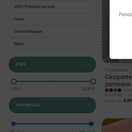
100% Polyester recyclé
Pendan
Coton
Coton biologique
Nylon
PRIX
Casquettes
Casquette 
panneaux
3,00 €
-
23,00 €
+12 co
Beechfield® — B
4,39
À partir de
GRAMMAGE