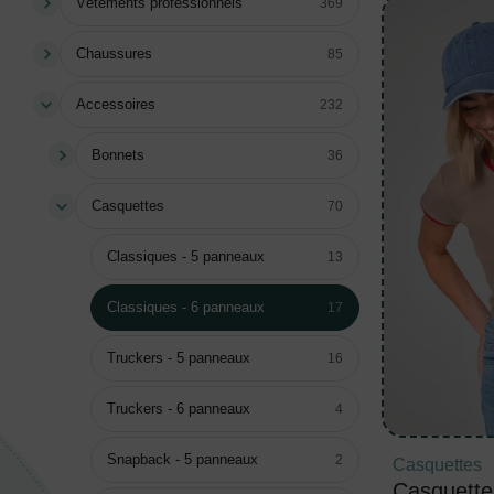
Vêtements professionnels
369
Chaussures
85
Accessoires
232
Bonnets
36
Casquettes
70
Classiques - 5 panneaux
13
Classiques - 6 panneaux
17
Truckers - 5 panneaux
16
Truckers - 6 panneaux
4
Snapback - 5 panneaux
2
Casquettes
Casquette