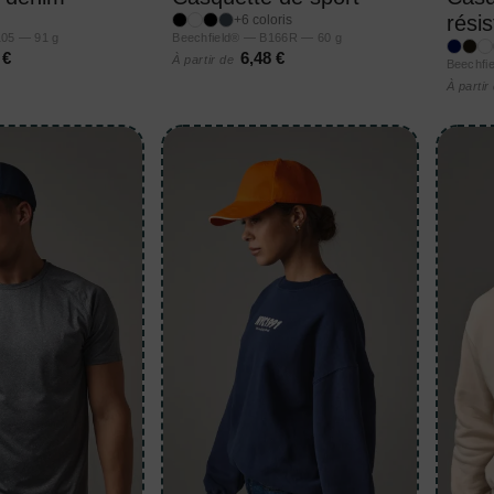
résis
+6 coloris
105 — 91 g
Beechfield® — B166R — 60 g
 €
6,48 €
À partir de
Beechfi
À partir