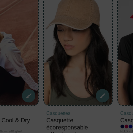
Casquettes
Casqu
 Cool & Dry
Casquette
Casq
écoresponsable
0P — 240 g/m²
FLEXFIT