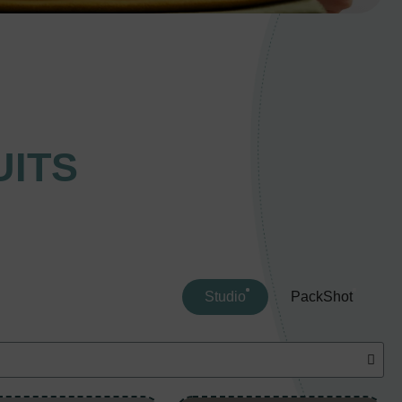
ITS
Studio
PackShot