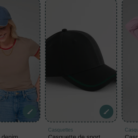
Casquettes
Casqu
 denim
Casquette de sport
Casqu