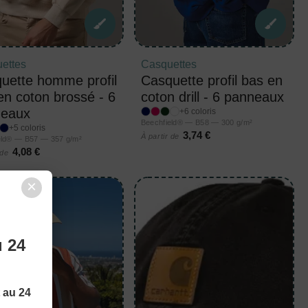
ettes
Casquettes
uette homme profil
Casquette profil bas en
en coton brossé - 6
coton drill - 6 panneaux
eaux
+6 coloris
Beechfield® — B58 — 300 g/m²
+5 coloris
3,74 €
À partir de
eld® — B57 — 357 g/m²
4,08 €
 de
×
u 24
t au 24