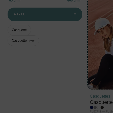
65 g/m²
400 g/m²
STYLE
Casquette
Casquette hiver
Casquettes
Casquette
FLEXFIT — FL11