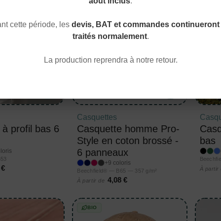
août inclus
.
t cette période, les
devis, BAT et commandes continueront 
traités normalement
.
La production reprendra à notre retour.
Casquettes
Casqu
à profil bas 6
Casquette homme Pro-
Casq
Style en coton brossé -
bas
6 panneaux
loris
653
Beechfi
+9 coloris
 €
À partir
Beechfield® — B65 — 357 g/m²
4,08 €
À partir de
BIO