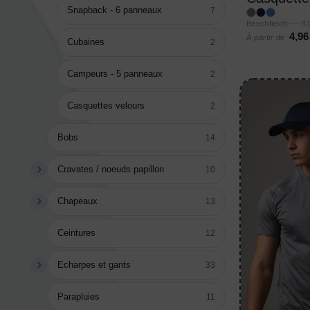
Snapback - 6 panneaux
7
Beechfield® — B
4,96
À partir de
Cubaines
2
Campeurs - 5 panneaux
2
Casquettes velours
2
Bobs
14
Cravates / noeuds papillon
10
Chapeaux
13
Ceintures
12
Echarpes et gants
33
Parapluies
11