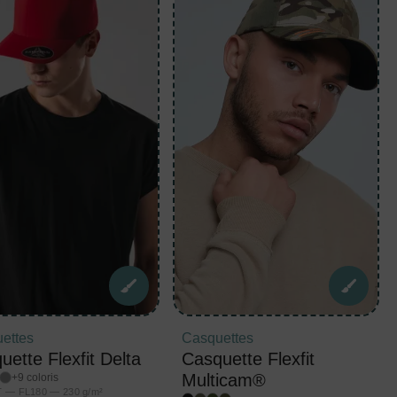
ettes
Casquettes
uette Flexfit Delta
Casquette Flexfit
Multicam®
+9 coloris
 — FL180 — 230 g/m²