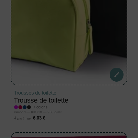
Trousses de toilette
Trousse de toilette
+7 coloris
Kimood — KI0710 — 280 g/m²
6,03 €
À partir de