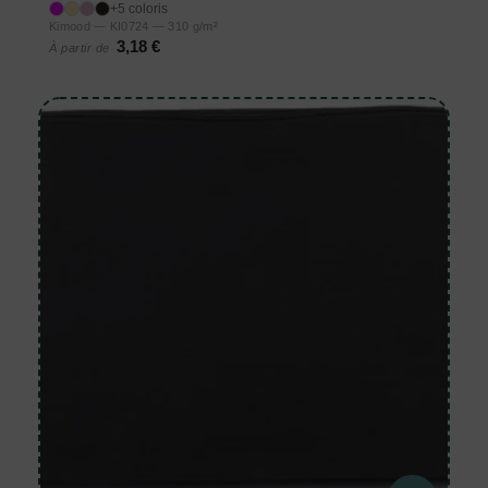
+5 coloris
Kimood — KI0724 — 310 g/m²
3,18 €
À partir de