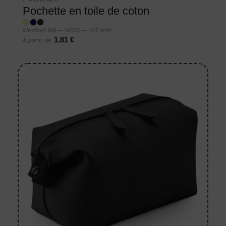
Pochette en toile de coton
Westford Mill — W530 — 407 g/m²
1,81 €
À partir de