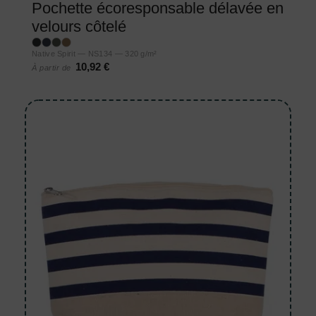
Pochette écoresponsable délavée en
velours côtelé
Native Spirit — NS134 — 320 g/m²
10,92 €
À partir de