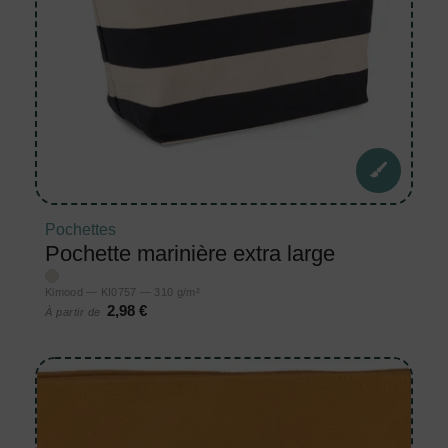
Pochettes
Pochette marinière extra large
Kimood — KI0757 — 310 g/m²
2,98 €
À partir de