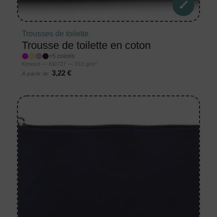
Trousses de toilette
Trousse de toilette en coton
+5 coloris
Kimood — KI0727 — 310 g/m²
3,22 €
À partir de