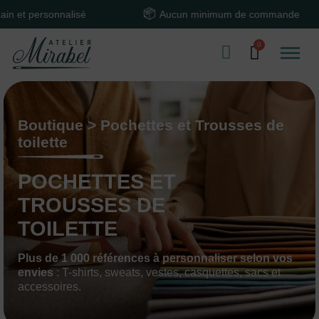
lisé
Aucun minimum de commande
Tex
Boutique > Pochettes et Trousses de
toilette
POCHETTES ET
TROUSSES DE
TOILETTE
Plus de 1 000 références à personnaliser selon vos
envies
: T-shirts, sweats, vestes, casquettes, sacs et
accessoires.