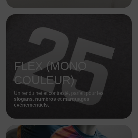
FLEX (MONO
COULEUR)
Un rendu net et contrasté, parfait pour les
slogans, numéros et marquages
événementiels.