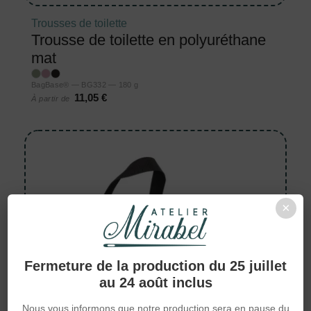
Trousses de toilette
Trousse de toilette en polyuréthane
mat
BagBase® — BG332 — 180 g
11,05 €
À partir de
×
Fermeture de la production du 25 juillet
au 24 août inclus
Nous vous informons que notre production sera en pause du