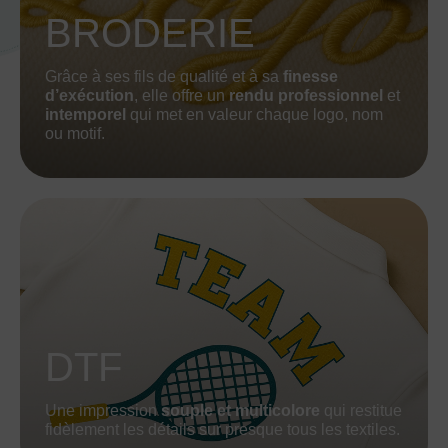
BRODERIE
Grâce à ses fils de qualité et à sa
finesse
d’exécution
, elle offre un
rendu professionnel
et
intemporel
qui met en valeur chaque logo, nom
ou motif.
DTF
Une impression
souple et multicolore
qui restitue
fidèlement les détails sur presque tous les textiles.