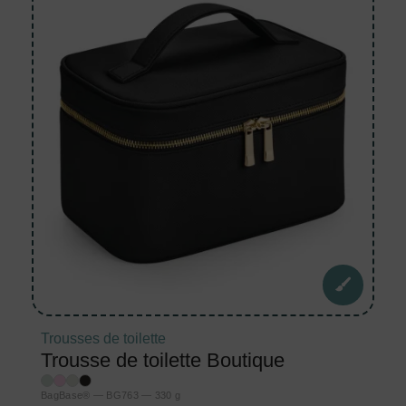
Trousses de toilette
Trousse de toilette Boutique
BagBase® — BG763 — 330 g