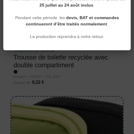
25 juillet au 24 août inclus
.
Pendant cette période, les
devis, BAT et commandes
continueront d’être traités normalement
.
La production reprendra à notre retour.
Trousses de toilette
Trousse de toilette recyclée avec
double compartiment
Kimood — KI0370 — 325 g/m²
9,22 €
À partir de