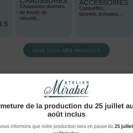
CHAUSSURES
ACCESSOIRES
LS
VOIR TOUS NOS PRODUITS
meture de la production du 25 juillet a
Découvrez
août inclus
OS PRODUITS
FAVOR
vous informons que notre production sera en pause du
25 juille