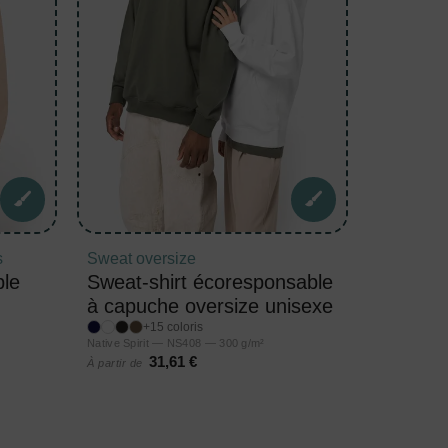
s
Sweat oversize
le
Sweat-shirt écoresponsable
à capuche oversize unisexe
+15 coloris
Native Spirit — NS408 — 300 g/m²
31,61 €
À partir de