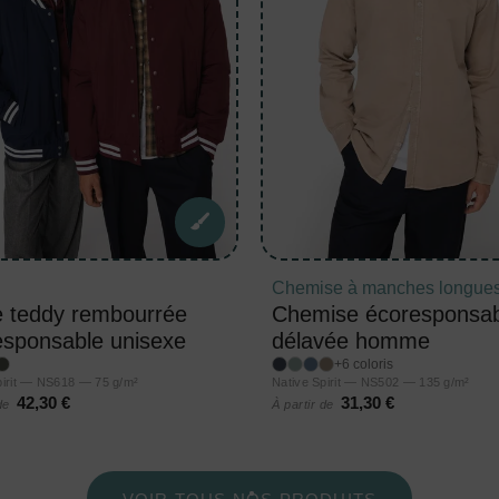
Chemise à manches longue
e teddy rembourrée
Chemise écoresponsab
esponsable unisexe
délavée homme
+6 coloris
pirit — NS618 — 75 g/m²
Native Spirit — NS502 — 135 g/m²
42,30 €
31,30 €
 de
À partir de