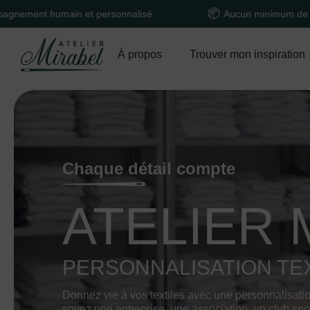
 et personnalisé
Aucun minimum de commande
À propos
Trouver mon inspiration
Chaque détail compte
ATELIER 
PERSONNALISATION TEX
Donnez vie à vos textiles avec une personnalisati
soyez une entreprise, une association, un club spor