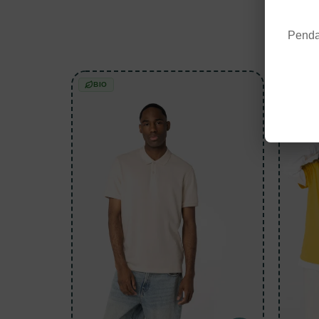
Décou
Pendan
BIO
BIO