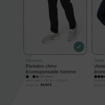
Pantalons
Teddy
Pantalon chino
Vest
écoresponsable homme
écor
+10 coloris
Native Spirit — NS736 — 235 g/m²
Native S
34,44 €
À partir de
À partir