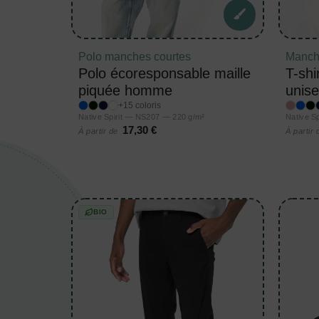
Polo manches courtes
Manch
Polo écoresponsable maille
T-shi
piquée homme
unis
+15 coloris
Native Spirit — NS207 — 220 g/m²
Native S
17,30 €
À partir de
À partir
BIO