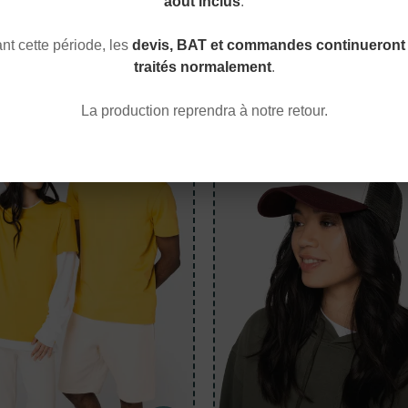
août inclus
.
vrez nos articles
les plus populaires
et les
dernières nouvea
t cette période, les
devis, BAT et commandes continueront 
traités normalement
.
BIO
La production reprendra à notre retour.