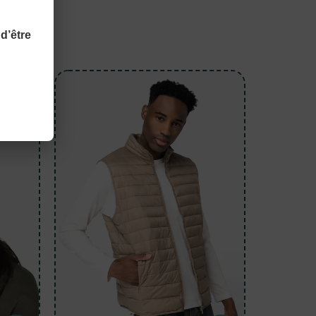
utés.
d’être