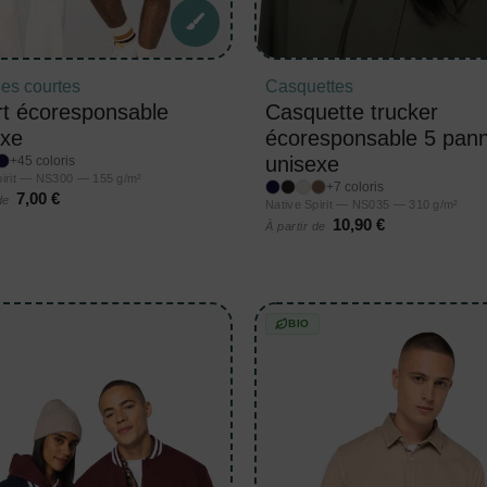
es courtes
Casquettes
rt écoresponsable
Casquette trucker
exe
écoresponsable 5 pan
unisexe
+45 coloris
pirit — NS300 — 155 g/m²
+7 coloris
7,00 €
 de
Native Spirit — NS035 — 310 g/m²
10,90 €
À partir de
BIO