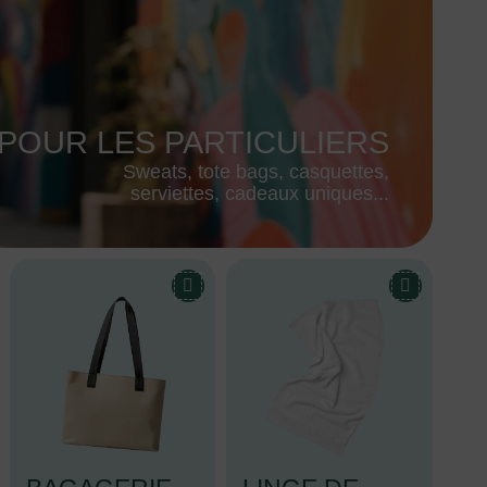
POUR LES PARTICULIERS
Sweats, tote bags, casquettes,
serviettes, cadeaux uniques...