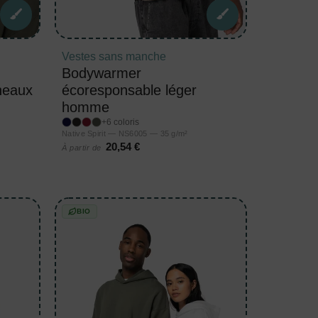
Vestes sans manche
Bodywarmer
neaux
écoresponsable léger
homme
+6 coloris
Native Spirit — NS6005 — 35 g/m²
20,54 €
À partir de
BIO