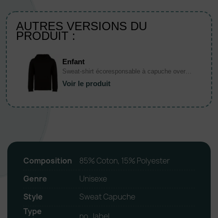
AUTRES VERSIONS DU
PRODUIT :
Enfant
Sweat-shirt écoresponsable à capuche oversize enfant
Voir le produit
Composition
85% Coton, 15% Polyester
Genre
Unisexe
Style
Sweat Capuche
Type
no_label