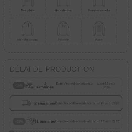
Dos plein
Haut du dos
Manche gauche
Manche droite
Poitrine
Face
DÉLAI DE PRODUCTION
3
Date d'expédition estimée
lundi 31 août
-10%
semaines
:
2026
2 semaines
Date d'expédition estimée :
lundi 24 août 2026
1 semaine
Date d'expédition estimée :
+25%
lundi 17 août 2026