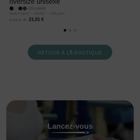
oversize unisexe
+15 coloris
Native Spirit — NS407 — 300 g/m²
21,01 €
À partir de
RETOUR À LA BOUTIQUE
Lancez-vous