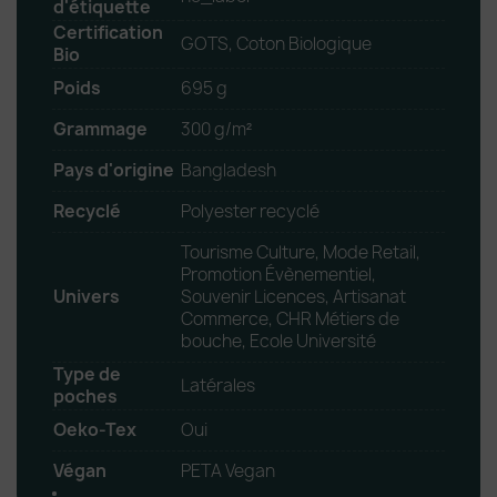
d'étiquette
Certification
GOTS, Coton Biologique
Bio
Poids
695 g
Grammage
300 g/m²
Pays d'origine
Bangladesh
Recyclé
Polyester recyclé
Tourisme Culture, Mode Retail,
Promotion Évènementiel,
Univers
Souvenir Licences, Artisanat
Commerce, CHR Métiers de
bouche, Ecole Université
Type de
Latérales
poches
Oeko-Tex
Oui
Végan
PETA Vegan