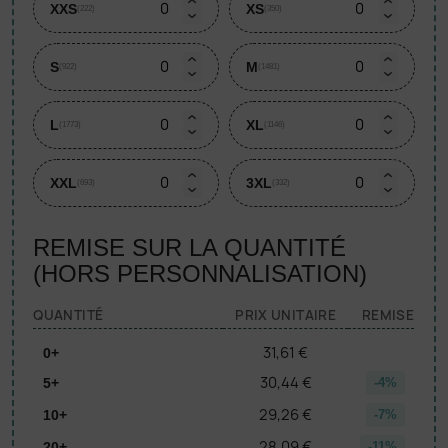
XXS
XS
(222)
(350)
S
M
(922)
(1481)
L
XL
(1773)
(1146)
XXL
3XL
(693)
(332)
REMISE SUR LA QUANTITÉ
(HORS PERSONNALISATION)
QUANTITÉ
PRIX UNITAIRE
REMISE
31,61 €
0+
30,44 €
5+
-4%
29,26 €
10+
-7%
28,09 €
20+
-11%