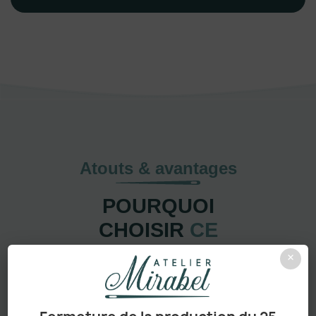
Atouts & avantages
POURQUOI
CHOISIR
CE
PRODUIT ?
×
Pensé pour durer, facile à personnaliser et adapté à
tous les usages
, ce modèle réunit tout ce qui fait une
pièce vraiment incontournable.