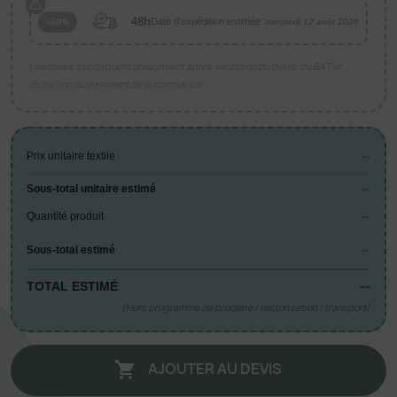
48h
Date d'expédition estimée :
+50%
mercredi 12 août 2026
Les délais s’appliquent uniquement après validation du devis, du BAT et
réception du paiement de la commande.
--
Prix unitaire textile
--
Sous-total unitaire estimé
--
Quantité produit
--
Sous-total estimé
--
TOTAL ESTIMÉ
(Hors programme de broderie / vectorisation / transport)
AJOUTER AU DEVIS
