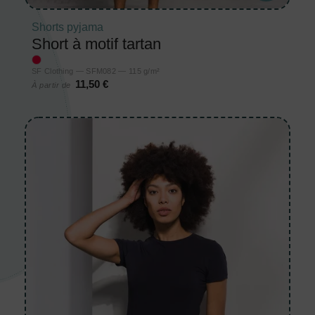
Shorts pyjama
Short à motif tartan
SF Clothing — SFM082 — 115 g/m²
11,50 €
À partir de