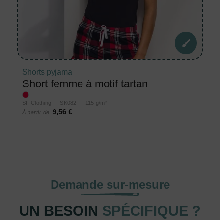
Shorts pyjama
Short femme à motif tartan
SF Clothing — SK082 — 115 g/m²
9,56 €
À partir de
Demande sur-mesure
UN BESOIN
SPÉCIFIQUE ?