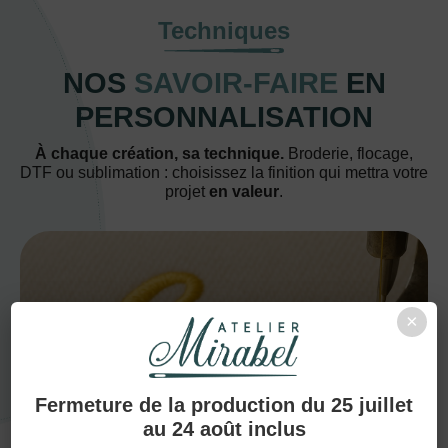
Techniques
NOS
SAVOIR-FAIRE
EN
PERSONNALISATION
À chaque création, sa technique.
Broderie, flocage,
DTF ou sublimation : choisissez la finition qui mettra votre
projet
en valeur
.
×
BRODERIE
Fermeture de la production du 25 juillet
au 24 août inclus
Grâce à ses fils de qualité et à sa
finesse