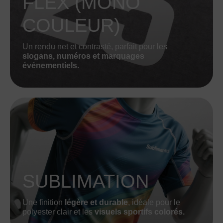
FLEX (MONO
COULEUR)
Un rendu net et contrasté, parfait pour les
slogans, numéros et marquages
événementiels.
SUBLIMATION
Une finition
légère et durable
, idéale pour le
polyester clair et les
visuels sportifs colorés.