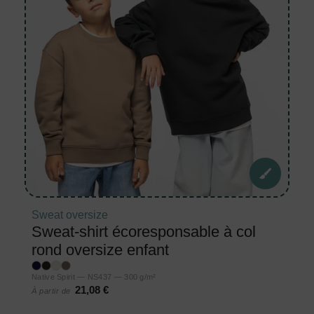
Sweat oversize
Sweat-shirt écoresponsable à col
rond oversize enfant
Native Spirit — NS437 — 300 g/m²
21,08 €
À partir de