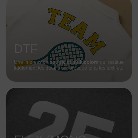
DTF
Une impression
souple et multicolore
qui restitue
fidèlement les détails sur presque tous les textiles.