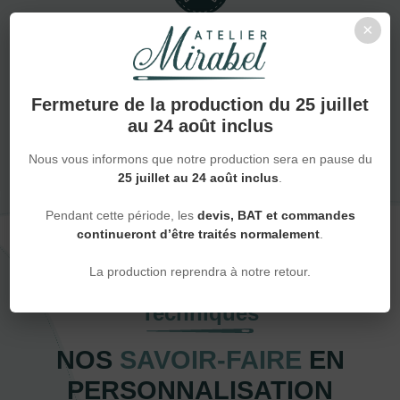
×
Accompagnement pro ou particulier
Fermeture de la production du 25 juillet
NOUS DÉCOUVRIR
au 24 août inclus
Nous vous informons que notre production sera en pause du
25 juillet au 24 août inclus
.
Pendant cette période, les
devis, BAT et commandes
continueront d’être traités normalement
.
La production reprendra à notre retour.
Techniques
NOS
SAVOIR-FAIRE
EN
PERSONNALISATION