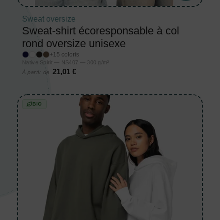
Sweat oversize
Sweat-shirt écoresponsable à col
rond oversize unisexe
+15 coloris
Native Spirit — NS407 — 300 g/m²
21,01 €
À partir de
BIO