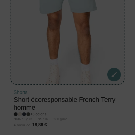
Shorts
Short écoresponsable French Terry
homme
+6 coloris
Native Spirit — NS716 — 280 g/m²
18,86 €
À partir de