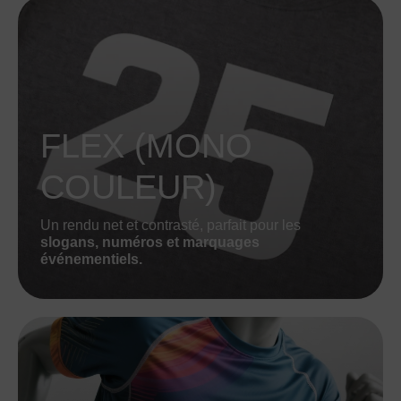
FLEX (MONO
COULEUR)
Un rendu net et contrasté, parfait pour les
slogans, numéros et marquages
événementiels.