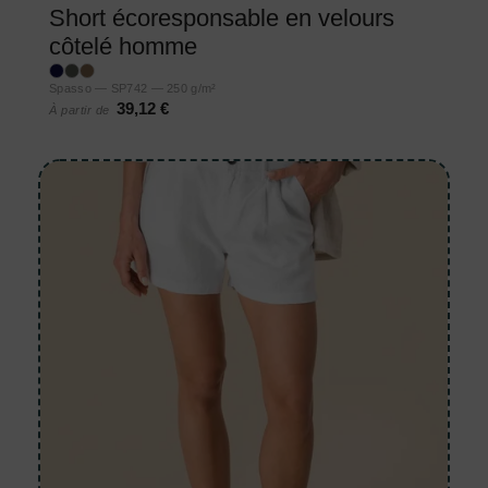
Short écoresponsable en velours
côtelé homme
Spasso — SP742 — 250 g/m²
39,12 €
À partir de