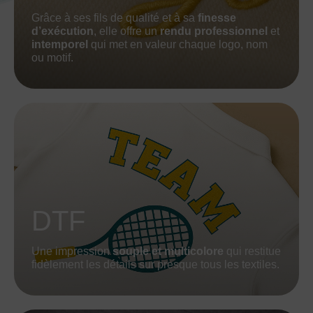
Grâce à ses fils de qualité et à sa
finesse
d’exécution
, elle offre un
rendu professionnel
et
intemporel
qui met en valeur chaque logo, nom
ou motif.
DTF
Une impression
souple et multicolore
qui restitue
fidèlement les détails sur presque tous les textiles.