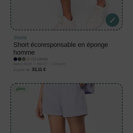
Shorts
Short écoresponsable en éponge
homme
+12 coloris
Native Spirit — NS727 — 210 g/m²
33,11 €
À partir de
BIO