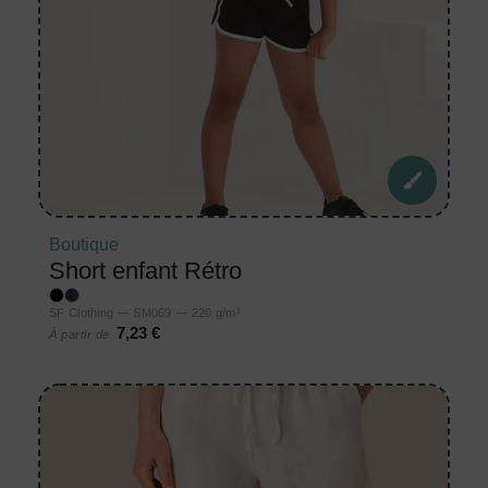
Boutique
Short enfant Rétro
SF Clothing — SM069 — 220 g/m²
7,23 €
À partir de