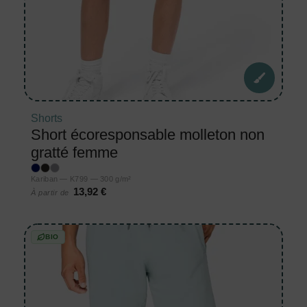
Shorts
Short écoresponsable molleton non
gratté femme
Kariban — K799 — 300 g/m²
13,92 €
À partir de
BIO