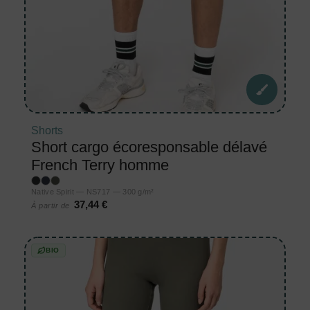
Shorts
Short cargo écoresponsable délavé
French Terry homme
Native Spirit — NS717 — 300 g/m²
37,44 €
À partir de
BIO