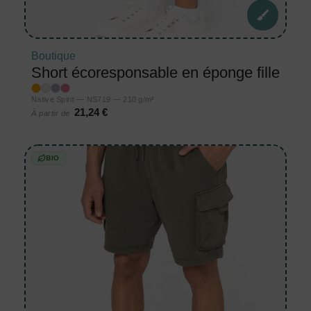
Boutique
Short écoresponsable en éponge fille
Native Spirit — NS719 — 210 g/m²
21,24 €
À partir de
BIO