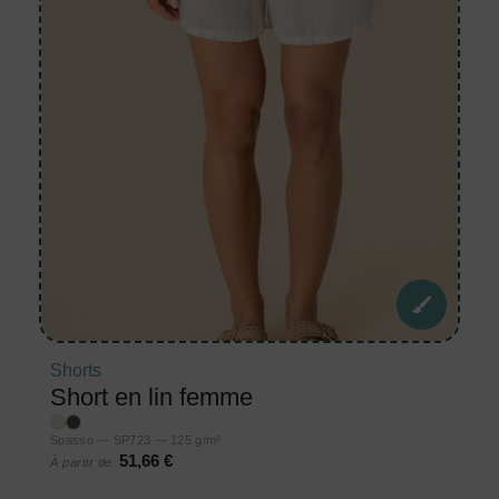
Shorts
Short en lin femme
Spasso — SP723 — 125 g/m²
51,66 €
À partir de