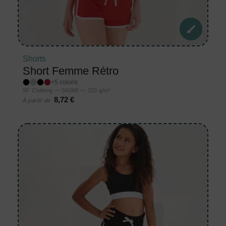
Shorts
Short Femme Rétro
+5 coloris
SF Clothing — SK069 — 220 g/m²
8,72 €
À partir de