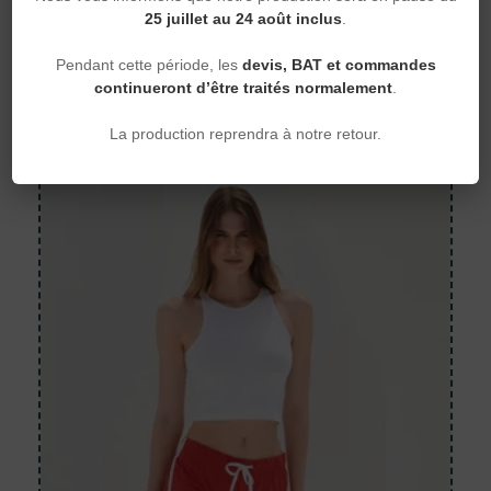
Short écoresponsable French Terry
25 juillet au 24 août inclus
.
femme
Pendant cette période, les
devis, BAT et commandes
Native Spirit — NS746 — 300 g/m²
continueront d’être traités normalement
.
17,71 €
À partir de
La production reprendra à notre retour.