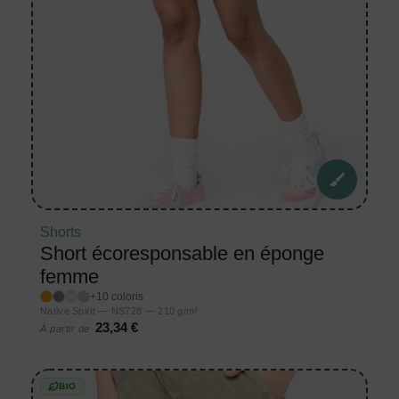
Shorts
Short écoresponsable en éponge
femme
+10 coloris
Native Spirit — NS728 — 210 g/m²
23,34 €
À partir de
BIO