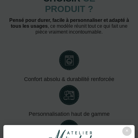
PRODUIT ?
Pensé pour durer, facile à personnaliser et adapté à
tous les usages
, ce modèle réunit tout ce qui fait une
pièce vraiment incontournable.
Confort absolu & durabilité renforcée
Personnalisation haut de gamme
×