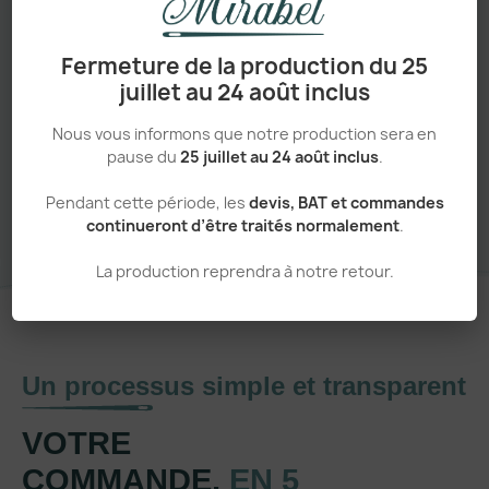
Adapté aux pros comme aux particuliers
Fermeture de la production du 25
juillet au 24 août inclus
Nous vous informons que notre production sera en
pause du
25 juillet au 24 août inclus
.
Sans minimum de commande
Pendant cette période, les
devis, BAT et commandes
continueront d’être traités normalement
.
La production reprendra à notre retour.
Un processus simple et transparent
VOTRE
COMMANDE,
EN 5