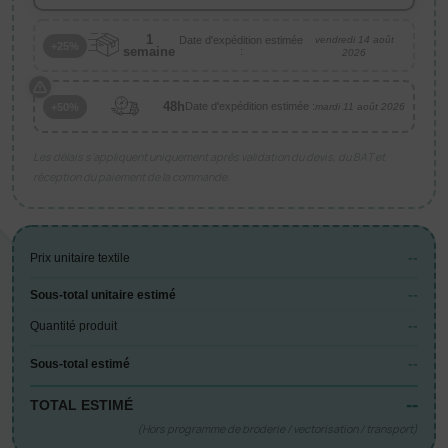
1
Date d'expédition estimée
vendredi 14 août
+25%
semaine
:
2026
48h
Date d'expédition estimée :
+50%
mardi 11 août 2026
Les délais s’appliquent uniquement après validation du devis, du BAT et
réception du paiement de la commande.
--
Prix unitaire textile
--
Sous-total unitaire estimé
--
Quantité produit
--
Sous-total estimé
--
TOTAL ESTIMÉ
(Hors programme de broderie / vectorisation / transport)