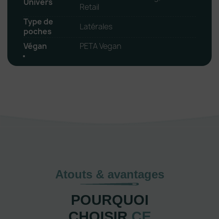
Univers
Retail
Type de
Latérales
poches
Végan
PETA Vegan
Atouts & avantages
POURQUOI
CHOISIR
CE