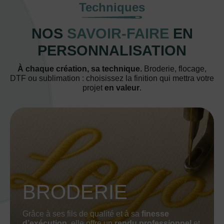
Techniques
NOS
SAVOIR-FAIRE
EN
PERSONNALISATION
À chaque création, sa technique.
Broderie, flocage,
DTF ou sublimation : choisissez la finition qui mettra votre
projet
en valeur
.
BRODERIE
Grâce à ses fils de qualité et à sa
finesse
d’exécution
, elle offre un
rendu professionnel
et