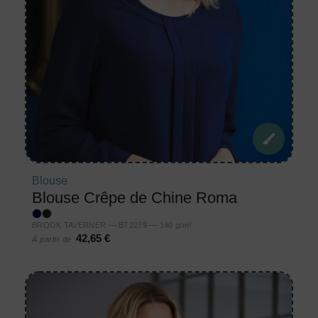
Blouse
Blouse Crêpe de Chine Roma
BROOK TAVERNER — BT2279 — 140 g/m²
42,65 €
À partir de