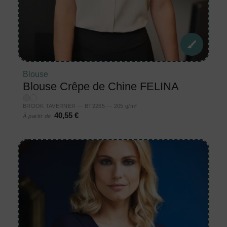
Blouse
Blouse Crêpe de Chine FELINA
BROOK TAVERNER — BT2265 — 205 g/m²
40,55 €
À partir de