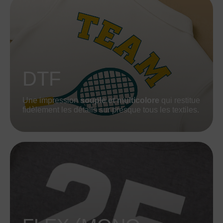
DTF
Une impression
souple et multicolore
qui restitue
fidèlement les détails sur presque tous les textiles.