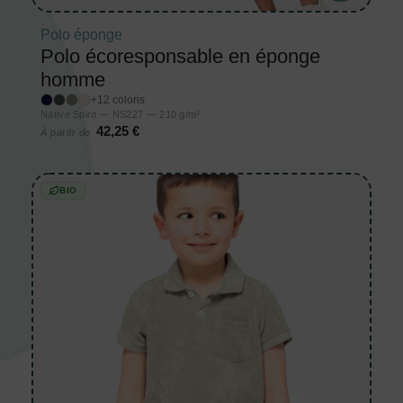
Polo éponge
Polo écoresponsable en éponge
homme
+12 coloris
Native Spirit — NS227 — 210 g/m²
42,25 €
À partir de
BIO