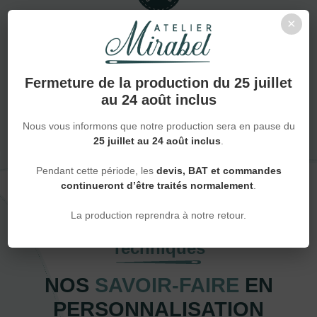
×
Accompagnement pro ou particulier
Fermeture de la production du 25 juillet
NOUS DÉCOUVRIR
au 24 août inclus
Nous vous informons que notre production sera en pause du
25 juillet au 24 août inclus
.
Pendant cette période, les
devis, BAT et commandes
continueront d’être traités normalement
.
La production reprendra à notre retour.
Techniques
NOS
SAVOIR-FAIRE
EN
PERSONNALISATION