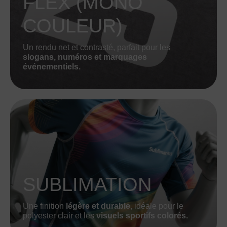
FLEX (MONO
COULEUR)
Un rendu net et contrasté, parfait pour les
slogans, numéros et marquages
événementiels.
SUBLIMATION
Une finition
légère et durable
, idéale pour le
polyester clair et les
visuels sportifs colorés.