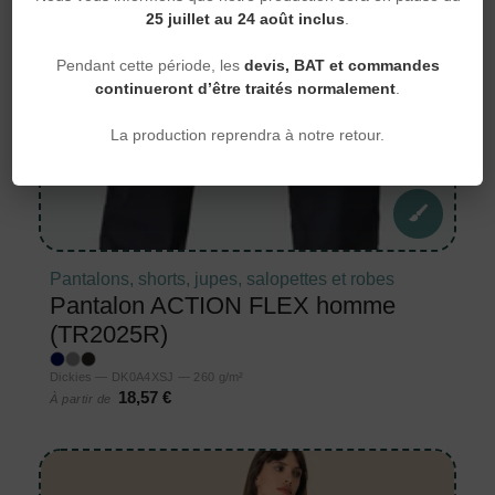
25 juillet au 24 août inclus
.
Pendant cette période, les
devis, BAT et commandes
continueront d’être traités normalement
.
La production reprendra à notre retour.
Pantalons, shorts, jupes, salopettes et robes
Pantalon ACTION FLEX homme
(TR2025R)
Dickies — DK0A4XSJ — 260 g/m²
18,57 €
À partir de