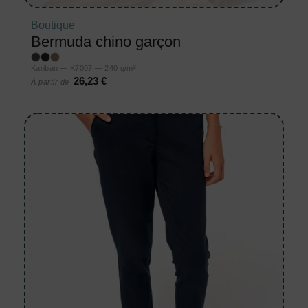
Boutique
Bermuda chino garçon
Kariban — K7007 — 240 g/m²
26,23 €
À partir de