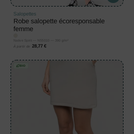
Salopettes
Robe salopette écoresponsable
femme
Native Spirit — NS5010 — 390 g/m²
28,77 €
À partir de
BIO