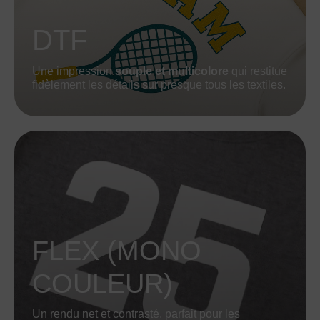
DTF
Une impression
souple et multicolore
qui restitue
fidèlement les détails sur presque tous les textiles.
FLEX (MONO
COULEUR)
Un rendu net et contrasté, parfait pour les