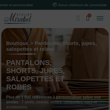
nalisé
Aucun minimum de commande
Boutique > Pantalons, shorts, jupes,
salopettes et robes
PANTALONS,
SHORTS, JUPES,
SALOPETTES ET
ROBES
Plus de 1 000 références à personnaliser selon vos
envies
: T-shirts, sweats, vestes, casquettes, sacs et
accessoires.