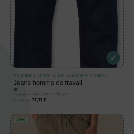
Pantalons, shorts, jupes, salopettes et robes
Jeans homme de travail
Carhartt — CAR102807 — 390 g/m²
77,11 €
À partir de
BIO