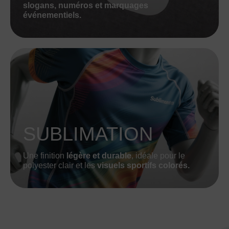
slogans, numéros et marquages
événementiels.
SUBLIMATION
Une finition
légère et durable
, idéale pour le
polyester clair et les
visuels sportifs colorés.