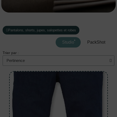
Pantalons, shorts, jupes, salopettes et robes
Studio
PackShot
Trier par :