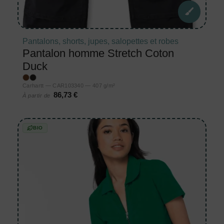
Pantalons, shorts, jupes, salopettes et robes
Pantalon homme Stretch Coton
Duck
Carhartt — CAR103340 — 407 g/m²
86,73 €
À partir de
BIO