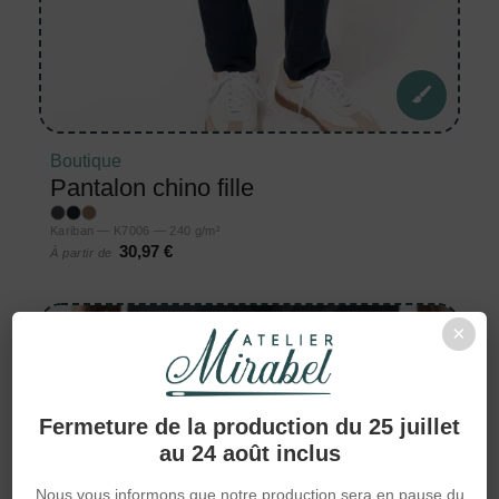
Boutique
Pantalon chino fille
Kariban — K7006 — 240 g/m²
30,97 €
À partir de
×
Fermeture de la production du 25 juillet
au 24 août inclus
Nous vous informons que notre production sera en pause du