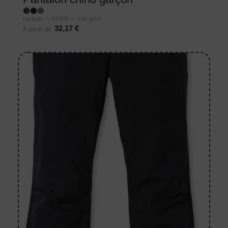
Kariban — K7005 — 240 g/m²
32,17 €
À partir de