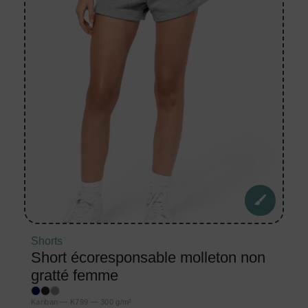
Shorts
Short écoresponsable molleton non
gratté femme
Kariban — K799 — 300 g/m²