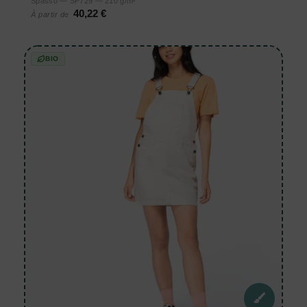
Spasso — SP729 — 210 g/m²
40,22 €
À partir de
BIO