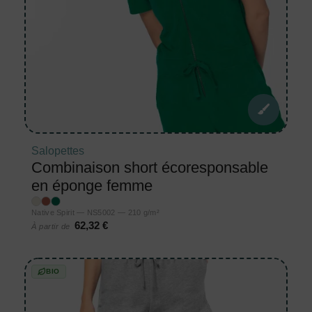
Salopettes
Combinaison short écoresponsable
en éponge femme
Native Spirit — NS5002 — 210 g/m²
62,32 €
À partir de
BIO