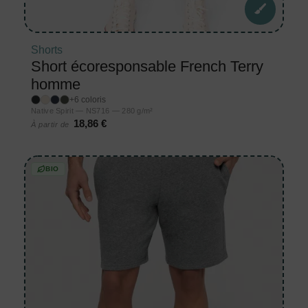
Shorts
Short écoresponsable French Terry
homme
+6 coloris
Native Spirit — NS716 — 280 g/m²
18,86 €
À partir de
BIO