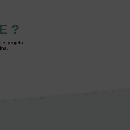
E ?
 des
projets
ins
.