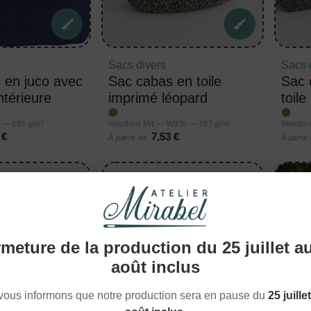
Sacs divers
Sacs 
 en juco avec
Sac cabas en toile
Sac 
ntérieure
imprimé léopard
toil
 — 260 g/m²
Westford Mill — W335 — 287 g/m²
Westfor
 €
7,53 €
À partir de
À partir
meture de la production du 25 juillet a
août inclus
vous informons que notre production sera en pause du
25 juille