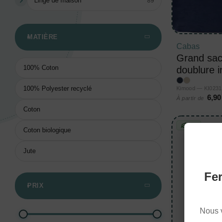
Linge de maison
89
MATIÈRE
Cabas
Grand sac
100% Coton
doublure i
100% Polyester recyclé
Kimood — KI0231
6,90
À partir de
Coton
BIO
Coton biologique
Jute
Fer
PRIX
Nous 