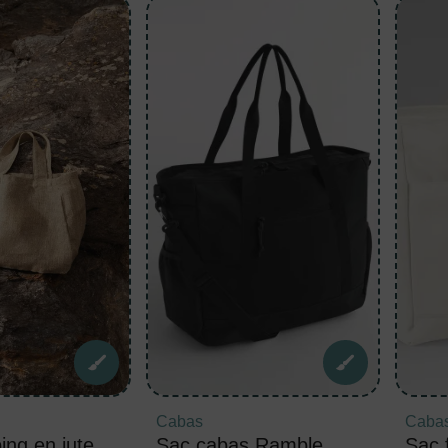
Cabas
Caba
ing en jute
Sac cabas Ramble
Sac 