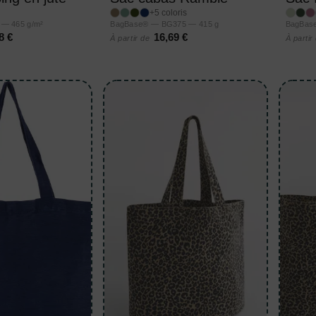
+5 coloris
 — 465 g/m²
BagBase® — BG375 — 415 g
BagBas
8 €
16,69 €
À partir de
À partir