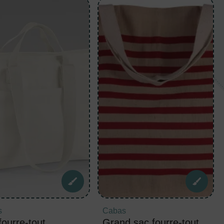
s
Cabas
fourre-tout
Grand sac fourre-tout