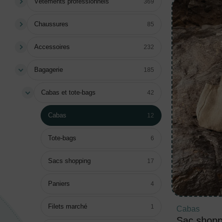
Vêtements professionnels
369
Chaussures
85
Accessoires
232
Bagagerie
185
Cabas et tote-bags
42
Cabas
12
Tote-bags
6
Sacs shopping
17
Paniers
4
Filets marché
1
Cabas
Sac shopp