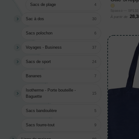
Sacs de plage
4
Spasso — SP132
28,3
À partir de
Sac à dos
30
Sacs polochon
6
Voyages - Business
37
Sacs de sport
24
Bananes
7
Isotherme - Porte bouteille -
15
Baguette
Sacs bandouilère
5
Sacs fourre-tout
9