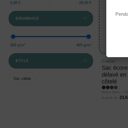
6,00 €
-
29,00 €
Pendan
GRAMMAGE
260 g/m²
465 g/m²
STYLE
Cabas
Sac écore
délavé en 
Sac cabas
côtelé
Native Spirit — 
23,6
À partir de