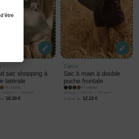
d’être
s
Cabas
d sac shopping à
Sac à main à double
e latérale
poche frontale
+6 coloris
+7 coloris
— KI3214 — 310 g/m²
Kimood — KI3215 — 310 g/m²
10,30 €
12,12 €
 de
À partir de