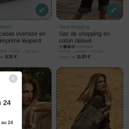
divers
Sacs shopping
cabas oversize en
Sac de shopping en
e imprimé léopard
coton délavé
+13 coloris
d Mill — W336 — 285 g/m²
Kimood — KI3208 — 310 g/m²
8,31 €
11,83 €
 de
À partir de
×
u 24
t au 24