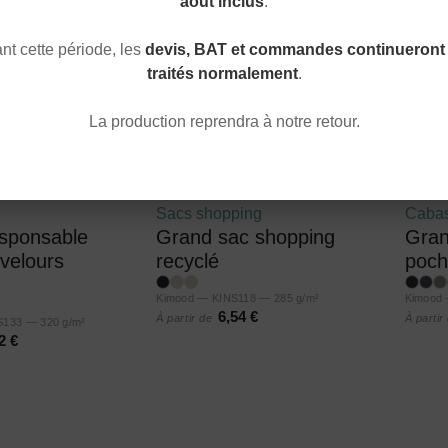
août inclus
.
t cette période, les
devis, BAT et commandes continueront 
traités normalement
.
La production reprendra à notre retour.
Sacs shopping
Caba
sponsable
Grand sac shopping
Gran
velours
recyclé
poch
Kimood — KINS118 — 285 g/m²
Kimood 
6,54 €
À partir de
À partir
NS133 — 320 g/m²
2 €