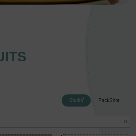
ITS
Studio
PackShot