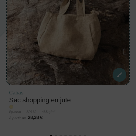
Cabas
Sac shopping en jute
Spasso — SP132 — 465 g/m²
28,38 €
À partir de