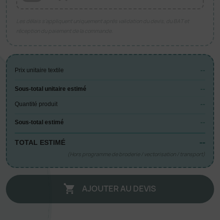
Les délais s’appliquent uniquement après validation du devis, du BAT et
réception du paiement de la commande.
--
Prix unitaire textile
--
Sous-total unitaire estimé
--
Quantité produit
--
Sous-total estimé
--
TOTAL ESTIMÉ
(Hors programme de broderie / vectorisation / transport)
AJOUTER AU DEVIS
