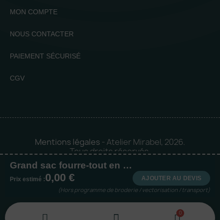
MON COMPTE
NOUS CONTACTER
PAIEMENT SÉCURISÉ
CGV
Mentions légales
- Atelier Mirabel, 2026.
Tous droits réservés.
Grand sac fourre-tout en juco
Mise en orbite 🪐 by
Logia |
0,00 €
Agence web et communication
AJOUTER AU DEVIS
Prix estimé :
(Hors programme de broderie / vectorisation / transport)