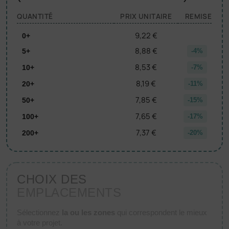
QUANTITÉ
PRIX UNITAIRE
REMISE
9,22 €
0+
8,88 €
5+
-4%
8,53 €
10+
-7%
8,19 €
20+
-11%
7,85 €
50+
-15%
7,65 €
100+
-17%
7,37 €
200+
-20%
CHOIX DES
EMPLACEMENTS
Sélectionnez
la ou les zones
qui correspondent le mieux
à votre projet.