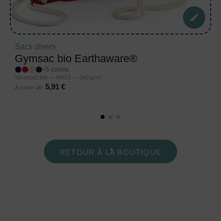
Sacs divers
Gymsac bio Earthaware®
+5 coloris
Westford Mill — W810 — 340 g/m²
5,91 €
À partir de
RETOUR À LA BOUTIQUE