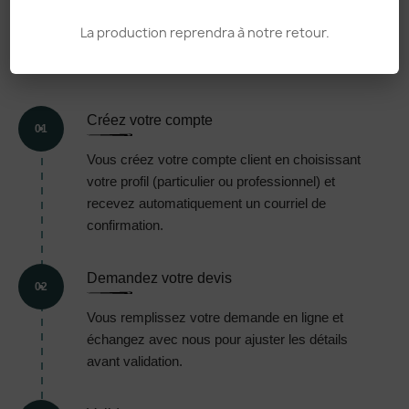
COMMANDE,
EN 5
La production reprendra à notre retour.
ÉTAPES
Créez votre compte
01
Vous créez votre compte client en choisissant
votre profil (particulier ou professionnel) et
recevez automatiquement un courriel de
confirmation.
Demandez votre devis
02
Vous remplissez votre demande en ligne et
échangez avec nous pour ajuster les détails
avant validation.