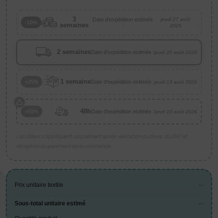
3
Date d'expédition estimée
jeudi 27 août
-10%
semaines
:
2026
2 semaines
Date d'expédition estimée :
jeudi 20 août 2026
1 semaine
Date d'expédition estimée :
+25%
jeudi 13 août 2026
48h
Date d'expédition estimée :
+50%
lundi 10 août 2026
Les délais s’appliquent uniquement après validation du devis, du BAT et
réception du paiement de la commande.
--
Prix unitaire textile
--
Sous-total unitaire estimé