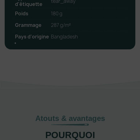
tear_away
d'étiquette
Poids
180 g
Grammage
287 g/m²
Pays d'origine
Bangladesh
Atouts & avantages
POURQUOI