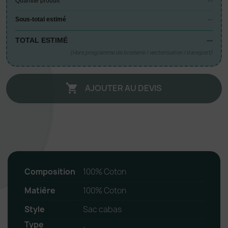
--
Quantité produit
--
Sous-total estimé
--
TOTAL ESTIMÉ
(Hors programme de broderie / vectorisation / transport)
AJOUTER AU DEVIS

Composition
100% Coton
Matière
100% Coton
Style
Sac cabas
Type