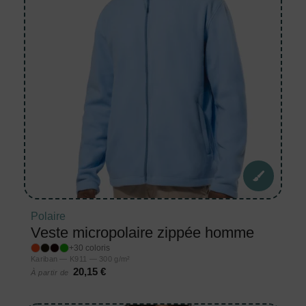
Polaire
Veste micropolaire zippée homme
+30 coloris
Kariban — K911 — 300 g/m²
20,15 €
À partir de