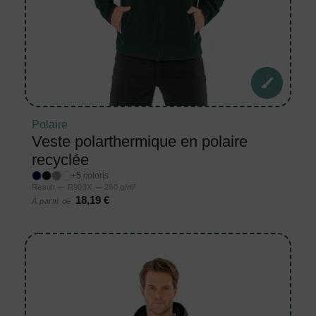
Polaire
Veste polarthermique en polaire
recyclée
+5 coloris
Result — R903X — 280 g/m²
18,19 €
À partir de