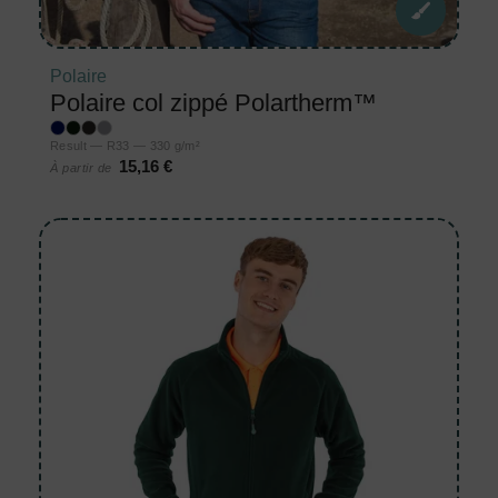
Polaire
Polaire col zippé Polartherm™
Result — R33 — 330 g/m²
15,16 €
À partir de