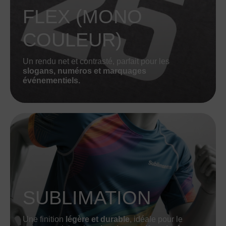
FLEX (MONO
COULEUR)
Un rendu net et contrasté, parfait pour les
slogans, numéros et marquages
événementiels.
SUBLIMATION
Une finition
légère et durable
, idéale pour le