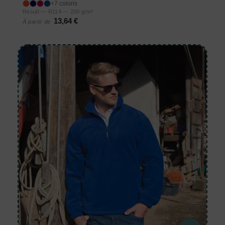
+7 coloris
Result — R114 — 200 g/m²
13,64 €
À partir de