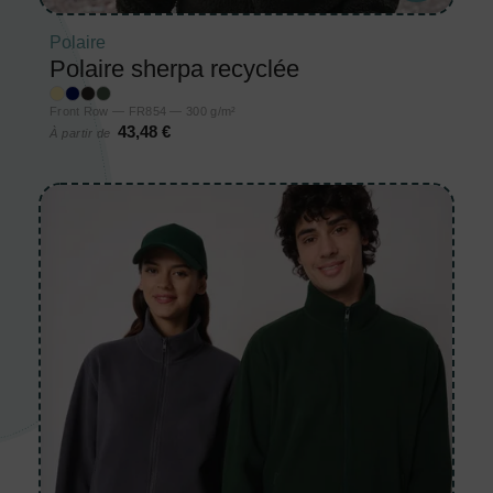
Polaire
Polaire sherpa recyclée
Front Row — FR854 — 300 g/m²
43,48 €
À partir de