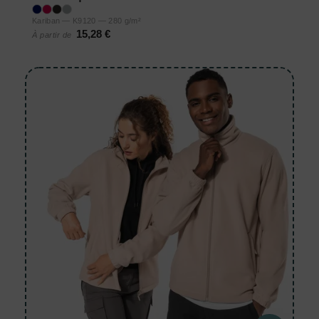
Kariban — K9120 — 280 g/m²
15,28 €
À partir de