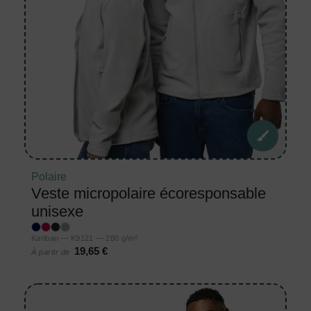
Polaire
Veste micropolaire écoresponsable
unisexe
Kariban — K9121 — 280 g/m²
19,65 €
À partir de