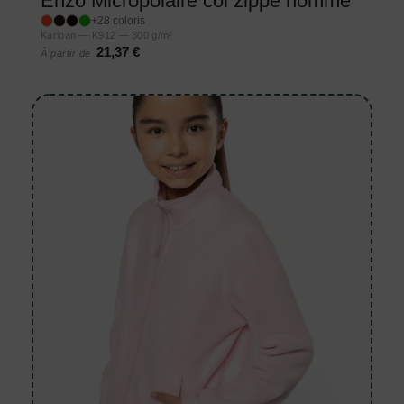
Enzo Micropolaire col zippé homme
+28 coloris
Kariban — K912 — 300 g/m²
21,37 €
À partir de