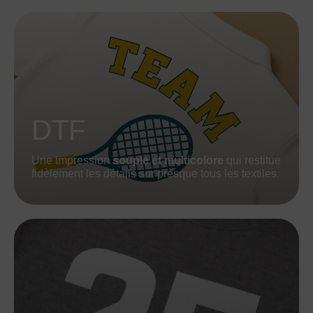
DTF
Une impression
souple et multicolore
qui restitue
fidèlement les détails sur presque tous les textiles.