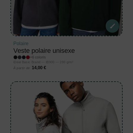
Polaire
Veste polaire unisexe
+6 coloris
iDeal Basic Brand — IB900 — 280 g/m²
14,00 €
À partir de