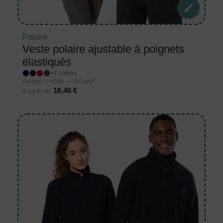
Polaire
Veste polaire ajustable à poignets
élastiqués
+7 coloris
Kariban — K940 — 300 g/m²
16,46 €
À partir de