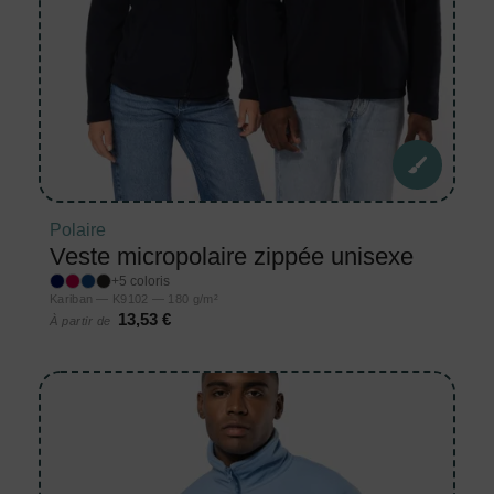
Polaire
Veste micropolaire zippée unisexe
+5 coloris
Kariban — K9102 — 180 g/m²
13,53 €
À partir de