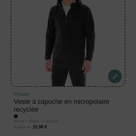
Polaire
Veste à capuche en micropolaire
recyclée
Result — R906X — 165 g/m²
15,96 €
À partir de