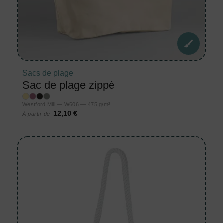
Sacs de plage
Sac de plage zippé
Westford Mill — W606 — 475 g/m²
12,10 €
À partir de