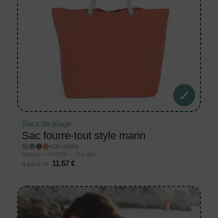
Sacs de plage
Sac fourre-tout style marin
+10 coloris
Kimood — KI3209 — 310 g/m²
11,57 €
À partir de