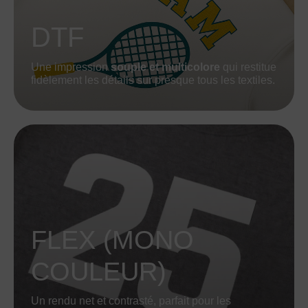
DTF
Une impression
souple et multicolore
qui restitue
fidèlement les détails sur presque tous les textiles.
FLEX (MONO
COULEUR)
Un rendu net et contrasté, parfait pour les