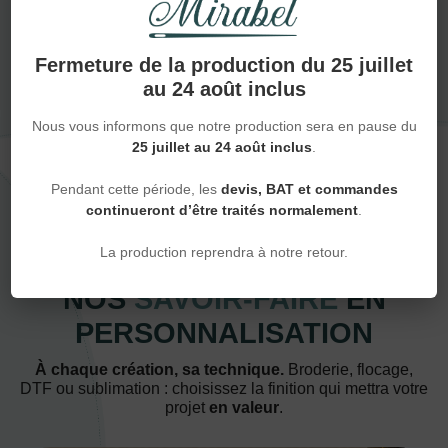
NOUS DÉCOUVRIR
Fermeture de la production du 25 juillet
au 24 août inclus
Nous vous informons que notre production sera en pause du
25 juillet au 24 août inclus
.
Pendant cette période, les
devis, BAT et commandes
continueront d’être traités normalement
.
Techniques
La production reprendra à notre retour.
NOS
SAVOIR-FAIRE
EN
PERSONNALISATION
À chaque création, sa technique.
Broderie, flocage,
DTF ou sublimation : choisissez la finition qui mettra votre
projet
en valeur
.