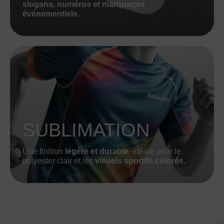
slogans, numéros et marquages
événementiels.
SUBLIMATION
Une finition
légère et durable
, idéale pour le
polyester clair et les
visuels sportifs colorés.