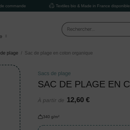
mmande
Textiles bio & Made in France disponibles
e
 de plage
Sac de plage en coton organique
Sacs de plage
SAC DE PLAGE EN 
12,60 €
À partir de
340 g/m²