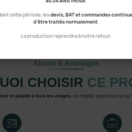
au 24 août inclus
.
ant cette période, les
devis, BAT et commandes continu
d’être traités normalement
.
La production reprendra à notre retour.
Atouts & avantages
UOI CHOISIR
CE PR
iser et adapté à tous les usages
, ce modèle réunit tout ce qui