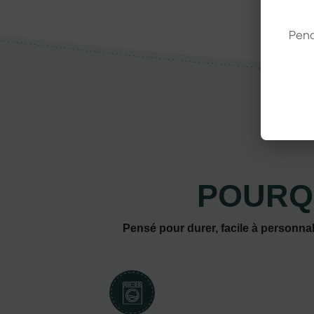
Pend
POURQ
Pensé pour durer, facile à personnal