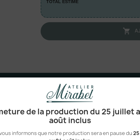
TOTAL ESTIMÉ
A

100% coton canvas organique certifié
340 g/m²
Pakistan
eture de la production du 25 juillet 
août inclus
vous informons que notre production sera en pause du
25 