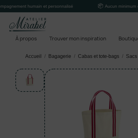
ement humain et personnalisé
Aucun minimum de co
À propos
Trouver mon inspiration
Boutiqu
Accueil
Bagagerie
Cabas et tote-bags
Sacs