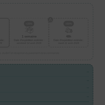
+25%
+50%
1 semaine
48h
mée :
Date d'expédition estimée :
Date d'expédition estimée :
26
vendredi 14 août 2026
mardi 11 août 2026
is, du BAT et réception du paiement de la commande.
--
--
--
--