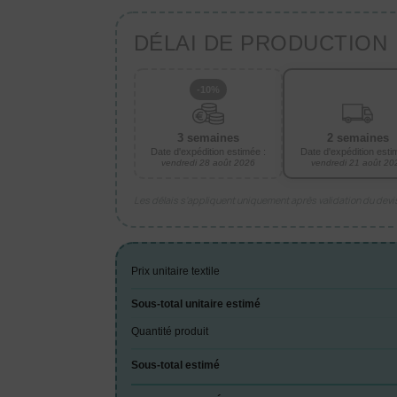
DÉLAI DE PRODUCTION
-10%
3 semaines
2 semaines
Date d'expédition estimée :
Date d'expédition esti
vendredi 28 août 2026
vendredi 21 août 20
Les délais s’appliquent uniquement après validation du dev
Prix unitaire textile
Sous-total unitaire estimé
Quantité produit
Sous-total estimé