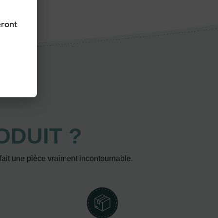
eront
ODUIT ?
 fait une pièce vraiment incontournable.