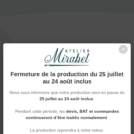
Techniques
×
NOS
SAVOIR-FAIRE
EN
PERSONNALISATION
Fermeture de la production du 25 juillet
au 24 août inclus
À chaque création, sa technique.
Broderie, flocage,
DTF ou sublimation : choisissez la finition qui mettra votre
Nous vous informons que notre production sera en pause du
projet
en valeur
.
25 juillet au 24 août inclus
.
Pendant cette période, les
devis, BAT et commandes
continueront d’être traités normalement
.
La production reprendra à notre retour.