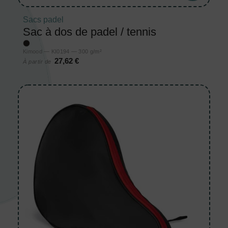
Sacs padel
Sac à dos de padel / tennis
Kimood — KI0194 — 300 g/m²
27,62 €
À partir de