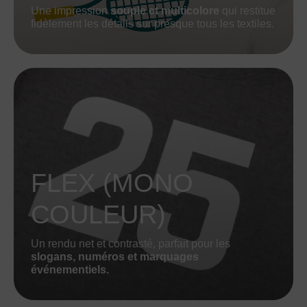
Une impression
souple et multicolore
qui restitue
fidèlement les détails sur presque tous les textiles.
FLEX (MONO
COULEUR)
Un rendu net et contrasté, parfait pour les
slogans, numéros et marquages
événementiels.