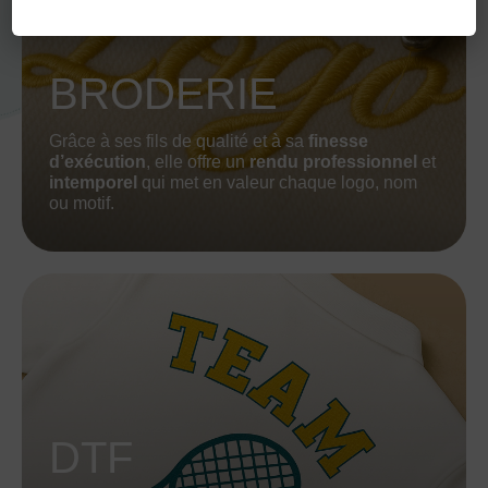
BRODERIE
Grâce à ses fils de qualité et à sa
finesse
d’exécution
, elle offre un
rendu professionnel
et
intemporel
qui met en valeur chaque logo, nom
ou motif.
DTF