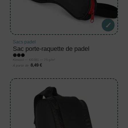
Sacs padel
Sac porte-raquette de padel
Kimood — KI0381 — 75 g/m²
8,49 €
À partir de