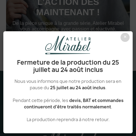
L’ACTION DÈS
MAINTENANT !
De la pièce unique à la grande série, Atelier Mirabel
vous accompagne avec passion et réactivité.
×
CRÉER MON COMPTE
Fermeture de la production du 25
juillet au 24 août inclus
DEMANDER UN DEVIS
Nous vous informons que notre production sera en
pause du
25 juillet au 24 août inclus
.
Pendant cette période, les
devis, BAT et commandes
continueront d’être traités normalement
.
La production reprendra à notre retour.