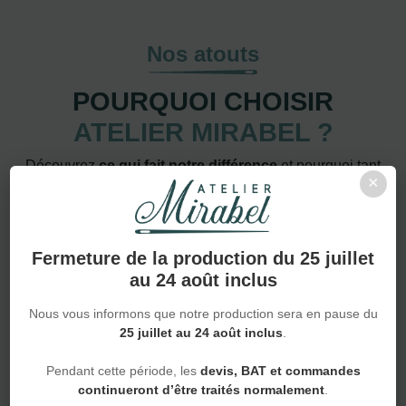
Nos atouts
POURQUOI CHOISIR
ATELIER MIRABEL ?
Découvrez
ce qui fait notre différence
et pourquoi tant
×
de clients nous font confiance pour leurs
textiles
personnalisés
.
Fermeture de la production du 25 juillet
au 24 août inclus
Nous vous informons que notre production sera en pause du
25 juillet au 24 août inclus
.
De la pièce unique à la grande série
Pendant cette période, les
devis, BAT et commandes
continueront d’être traités normalement
.