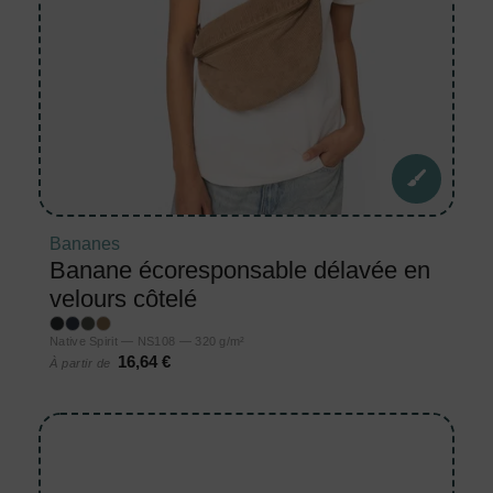
Bananes
Banane écoresponsable délavée en
velours côtelé
Native Spirit — NS108 — 320 g/m²
16,64 €
À partir de