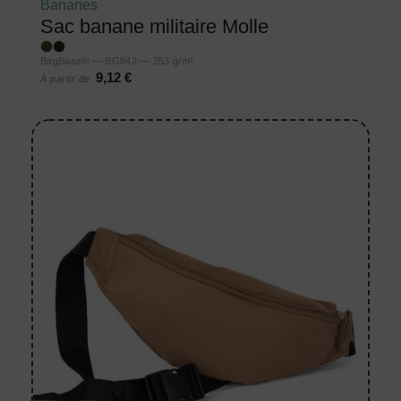
Bananes
Sac banane militaire Molle
BagBase® — BG842 — 253 g/m²
9,12 €
À partir de