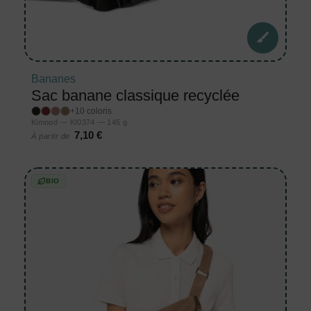
Bananes
Sac banane classique recyclée
+10 coloris
Kimood — KI0374 — 145 g
7,10 €
À partir de
BIO