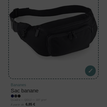
Bananes
Sac banane
Quadra — QD12 — 187 g/m²
6,85 €
À partir de