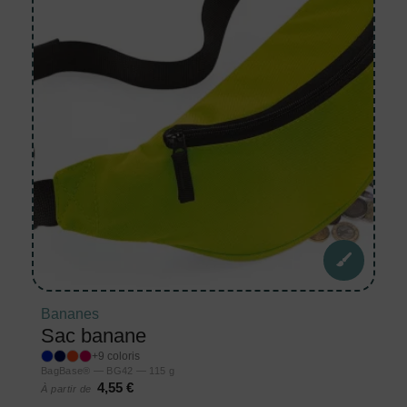
Bananes
Sac banane
+9 coloris
BagBase® — BG42 — 115 g
4,55 €
À partir de