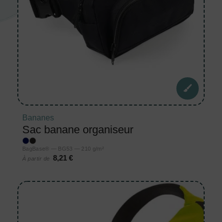
Bananes
Sac banane organiseur
BagBase® — BG53 — 210 g/m²
8,21 €
À partir de