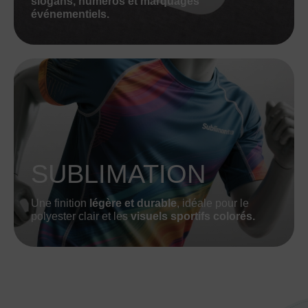
slogans, numéros et marquages
événementiels.
SUBLIMATION
Une finition
légère et durable
, idéale pour le
polyester clair et les
visuels sportifs colorés.