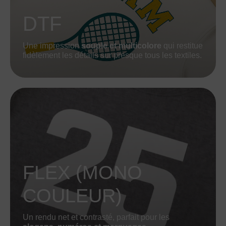
DTF
Une impression
souple et multicolore
qui restitue
fidèlement les détails sur presque tous les textiles.
FLEX (MONO
COULEUR)
Un rendu net et contrasté, parfait pour les