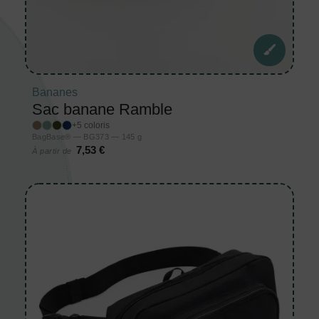
Bananes
Sac banane Ramble
+5 coloris
BagBase® — BG373 — 145 g
7,53 €
À partir de