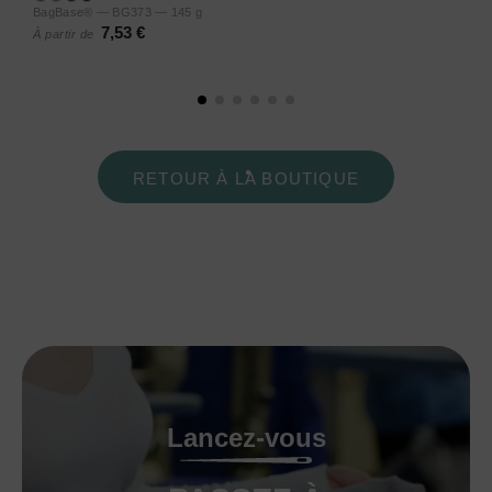
BagBase® — BG373 — 145 g
7,53 €
À partir de
RETOUR À LA BOUTIQUE
Lancez-vous