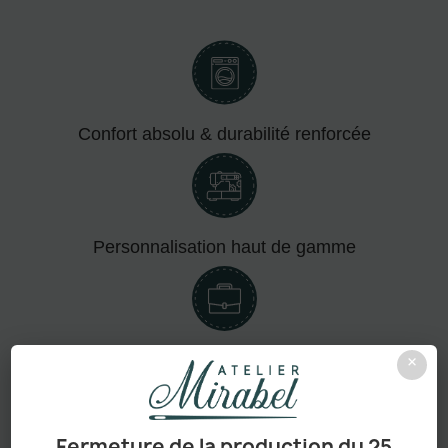
Confort absolu & durabilité renforcée
Personnalisation haut de gamme
×
Adapté aux pros comme aux particuliers
Fermeture de la production du 25