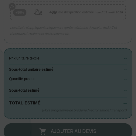
48h
Date d'expédition estimée :
+50%
mardi 11 août 2026
Les délais s’appliquent uniquement après validation du devis, du BAT et
réception du paiement de la commande.
--
Prix unitaire textile
--
Sous-total unitaire estimé
--
Quantité produit
--
Sous-total estimé
--
TOTAL ESTIMÉ
(Hors programme de broderie / vectorisation / transport)
AJOUTER AU DEVIS
