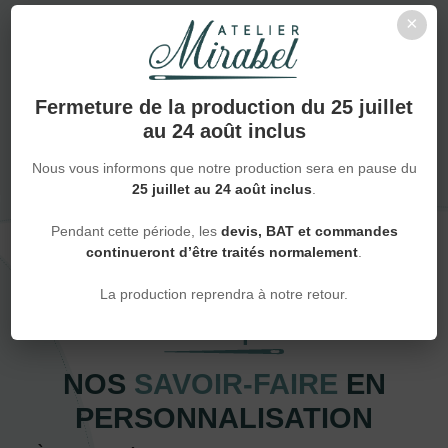
×
Accompagnement pro ou particulier
NOUS DÉCOUVRIR
Fermeture de la production du 25 juillet
au 24 août inclus
Nous vous informons que notre production sera en pause du
25 juillet au 24 août inclus
.
Pendant cette période, les
devis, BAT et commandes
continueront d’être traités normalement
.
La production reprendra à notre retour.
Techniques
NOS
SAVOIR-FAIRE
EN
PERSONNALISATION