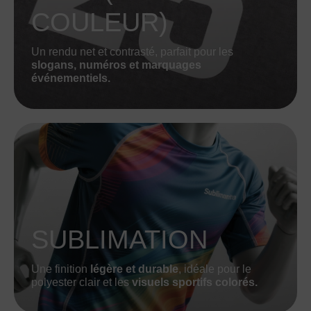
COULEUR)
Un rendu net et contrasté, parfait pour les
slogans, numéros et marquages
événementiels.
SUBLIMATION
Une finition
légère et durable
, idéale pour le
polyester clair et les
visuels sportifs colorés.