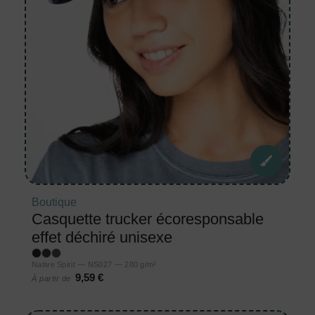
Boutique
Casquette trucker écoresponsable
effet déchiré unisexe
Native Spirit — NS027 — 280 g/m²
9,59 €
À partir de