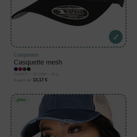
Casquettes
Casquette mesh
FLEXFIT — FL110M — 92 g
13,17 €
À partir de
BIO