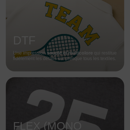
DTF
Une impression
souple et multicolore
qui restitue
fidèlement les détails sur presque tous les textiles.
FLEX (MONO