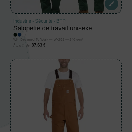
Industrie - Sécurité - BTP
Salopette de travail unisexe
WK. Designed To Work — WK829 — 240 g/m²
37,63 €
À partir de