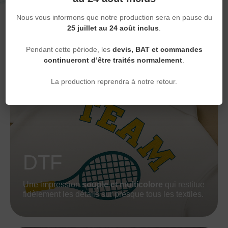
Grâce à ses fils de qualité et à sa
finesse
Nous vous informons que notre production sera en pause du
d’exécution
, elle offre un
rendu professionnel
et
25 juillet au 24 août inclus
.
intemporel
qui met en valeur chaque logo, nom
ou motif.
Pendant cette période, les
devis, BAT et commandes
continueront d’être traités normalement
.
La production reprendra à notre retour.
DTF
Une impression
souple et multicolore
qui restitue
fidèlement les détails sur presque tous les textiles.