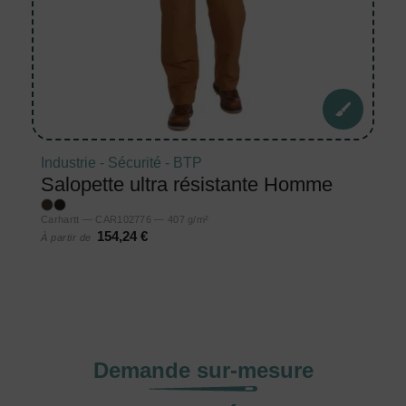
Industrie - Sécurité - BTP
Salopette ultra résistante Homme
Carhartt — CAR102776 — 407 g/m²
154,24 €
À partir de
Demande sur-mesure