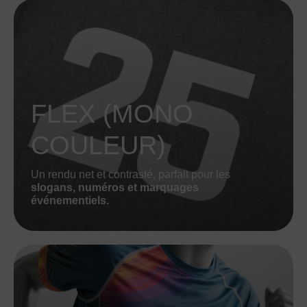
FLEX (MONO
COULEUR)
Un rendu net et contrasté, parfait pour les
slogans, numéros et marquages
événementiels.