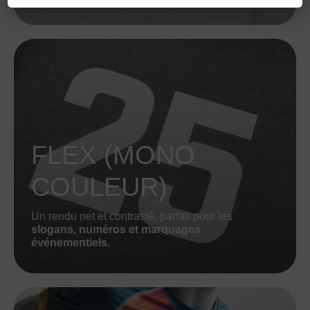
FLEX (MONO
COULEUR)
Un rendu net et contrasté, parfait pour les
slogans, numéros et marquages
événementiels.