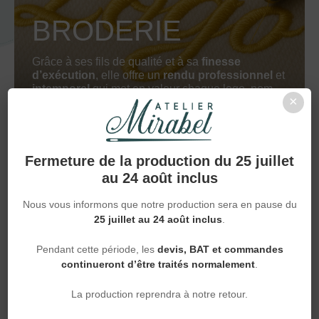
BRODERIE
Grâce à ses fils de qualité et à sa
finesse
d’exécution
, elle offre un
rendu professionnel
et
intemporel
qui met en valeur chaque logo, nom
×
ou motif.
Fermeture de la production du 25 juillet
au 24 août inclus
Nous vous informons que notre production sera en pause du
25 juillet au 24 août inclus
.
Pendant cette période, les
devis, BAT et commandes
DTF
continueront d’être traités normalement
.
La production reprendra à notre retour.
Une impression
souple et multicolore
qui restitue
fidèlement les détails sur presque tous les textiles.