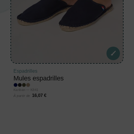
Espadrilles
Mules espadrilles
Kariban — K841
16,07 €
À partir de