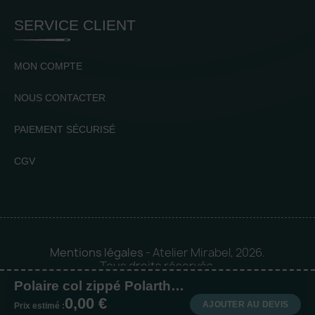
SERVICE CLIENT
MON COMPTE
NOUS CONTACTER
PAIEMENT SÉCURISÉ
CGV
Mentions légales
- Atelier Mirabel, 2026.
Tous droits réservés.
Polaire col zippé Polartherm™
Mise en orbite 🪐 by
Logia |
0,00 €
Agence web et communication
AJOUTER AU DEVIS
Prix estimé :