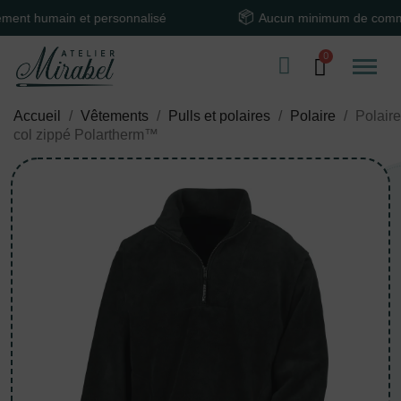
umain et personnalisé
Aucun minimum de commande
Accueil
Vêtements
Pulls et polaires
Polaire
Polaire
col zippé Polartherm™