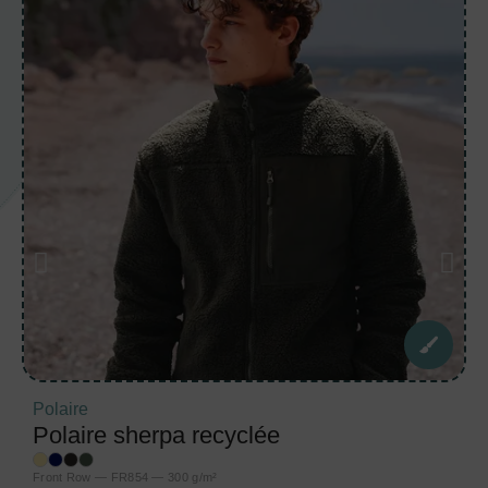
Polaire
Polaire sherpa recyclée
Front Row — FR854 — 300 g/m²