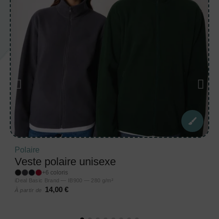
Polaire
Veste polaire unisexe
+6 coloris
iDeal Basic Brand — IB900 — 280 g/m²
14,00 €
À partir de