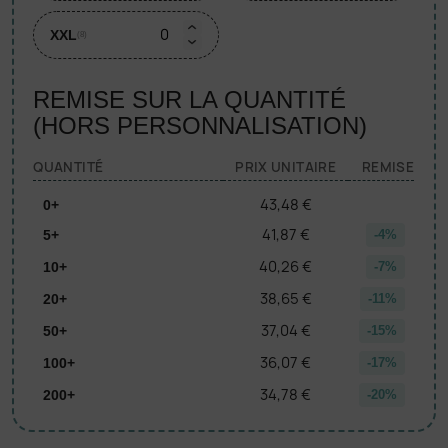
XXL
(8)
REMISE SUR LA QUANTITÉ
(HORS PERSONNALISATION)
QUANTITÉ
PRIX UNITAIRE
REMISE
43,48 €
0+
41,87 €
5+
-4%
40,26 €
10+
-7%
38,65 €
20+
-11%
37,04 €
50+
-15%
36,07 €
100+
-17%
34,78 €
200+
-20%