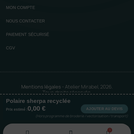
MON COMPTE
NOUS CONTACTER
PAIEMENT SÉCURISÉ
CGV
Mentions légales
- Atelier Mirabel, 2026.
Tous droits réservés.
Polaire sherpa recyclée
Mise en orbite 🪐 by
Logia |
0,00 €
Agence web et communication
AJOUTER AU DEVIS
Prix estimé :
(Hors programme de broderie / vectorisation / transport)